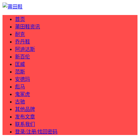
首页
莆田鞋资讯
耐克
乔丹鞋
阿迪达斯
新百伦
匡威
范斯
安德玛
彪马
鬼冢虎
古驰
其他品牌
发布文章
联系我们
登录/注册/找回密码