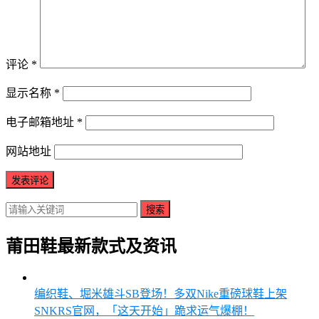
评论
*
显示名称
*
电子邮箱地址
*
网站地址
搜索
莆田鞋最新款式及资讯
编织鞋、堀米雄斗SB登场！多双Nike重磅球鞋上架
SNKRS官网，「这天开始」跪求运气爆棚！