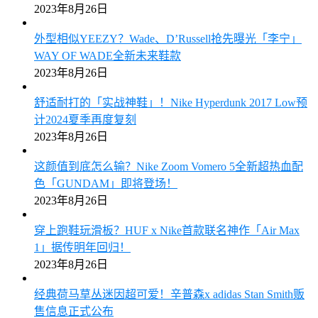
2023年8月26日
外型相似YEEZY？Wade、D’Russell抢先曝光「李宁」
WAY OF WADE全新未来鞋款
2023年8月26日
舒适耐打的「实战神鞋」！Nike Hyperdunk 2017 Low预
计2024夏季再度复刻
2023年8月26日
这颜值到底怎么输？Nike Zoom Vomero 5全新超热血配
色「GUNDAM」即将登场！
2023年8月26日
穿上跑鞋玩滑板？HUF x Nike首款联名神作「Air Max
1」据传明年回归！
2023年8月26日
经典荷马草丛迷因超可爱！辛普森x adidas Stan Smith贩
售信息正式公布