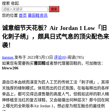
搜索
收起
搜索
您的位置
首页
莆田鞋资讯
诚意细节天花板？Air Jordan 1 Low「旧
化刺子绣」，颇具日式气息的顶尖配色来
袭！
tiangan
发布于 2023年5月13日
评论(0)
阅读
(785)
如果您有需要购买
莆田鞋
或者想代理莆田鞋的，可加微信：
bbww206
源自日本血统而演变为匠人工艺的传统工法「刺子绣」，其得
天独厚的缝制模式，体现而出的日式氛围，在每每释出的各样
单品上，都可见得迅速售罄的高度人气，但假如这样的职人精
神移植至当红的复古球鞋，又会碰撞出何种层次？那今回在网
上曝光的全新版本Air Jordan 1，想必是为相互融合的最佳例