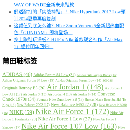
WAY OF WADE全新未来鞋款
舒适耐打的「实战神鞋」！Nike Hyperdunk 2017 Low预
计2024夏季再度复刻
这颜值到底怎么输？Nike Zoom Vomero 5全新超热血配
色「GUNDAM」即将登场！
穿上跑鞋玩滑板？HUF x Nike首款联名神作「Air Max
1」据传明年回归！
莆田鞋标签
ADIDAS
(46)
Adidas Forum 84 Low
(21)
Adidas Nite Jogger Boost
(15)
adidas
Adidas Originals Forum 84 Low
(19)
Adidas Originals Forum Low
(14)
Air Jordan 1
(148)
Originals Retropy E5
(26)
Air Jordan 1
Converse
Low AJ1
(17)
Air Jordan 4
(18)
Air Jordan 3
(15)
Air Jordan 6
(14)
Chuck 1970s
(34)
Futura x Nike Dunk Low SB
(17)
Human Made Bape Sta Sk8 To
New Balance MS327
(28)
New Balance 2002
(17)
Nigo
(16)
New Balance NB990
Nike Air Force 1
(172)
NIKE
(59)
Nike Air
(16)
Nike Air Force 1 Low
(37)
Force 1 Fontanka
(20)
Nike Air Force 1
Nike Air Force 1'07 Low
(163)
Shadow
(17)
Nike