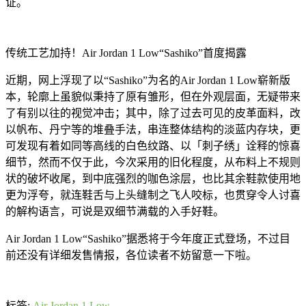
证。
传统工艺加持！Air Jordan 1 Low“Sashiko”首度揭露
近期，网上浮现了以“Sashiko”为名的Air Jordan 1 Low崭新版
本，轮廓上虽貌似秉持了原有雏形，但在外观层面，无疑带来
了有别以往的视觉冲击；其中，除了过去可见的皮革面料，改
以帆布、丹宁等的堆叠手法，串连整体结构的淡蓝内存块，更
可发现有着如同等高线的白色纹路、以「刺子绣」诠释的惊喜
细节，然而不仅于此，今次采用的旧化程度，从布料上不规则
状的破坏收尾，到中底强烈的咖色涂层，也比其余鞋款使用地
更为浮夸，就连鞋舌与上头缝制之飞人咬标，也贯穿令人讨喜
的解构语言，可说是双细节满载的入手好鞋。
Air Jordan 1 Low“Sashiko”据悉将于今年度正式登场，不过目
前还没有详细发售情报，各位读者不妨留意一下啦。
标签:
Air Jordan 1 Low