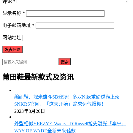
评论
*
显示名称
*
电子邮箱地址
*
网站地址
搜索
莆田鞋最新款式及资讯
编织鞋、堀米雄斗SB登场！多双Nike重磅球鞋上架
SNKRS官网，「这天开始」跪求运气爆棚！
2023年8月26日
外型相似YEEZY？Wade、D’Russell抢先曝光「李宁」
WAY OF WADE全新未来鞋款