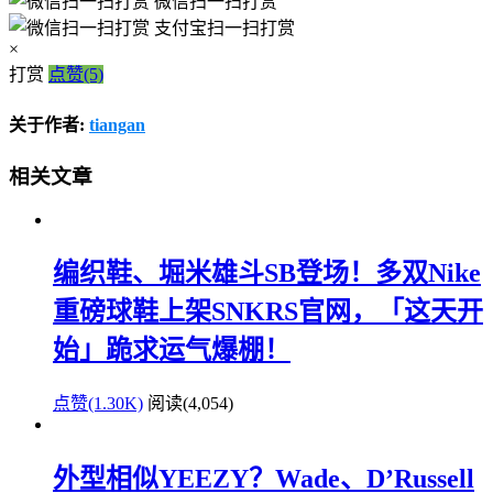
微信扫一扫打赏
支付宝扫一扫打赏
×
打赏
点赞(5)
关于作者:
tiangan
相关文章
编织鞋、堀米雄斗SB登场！多双Nike
重磅球鞋上架SNKRS官网，「这天开
始」跪求运气爆棚！
点赞(1.30K)
阅读
(4,054)
外型相似YEEZY？Wade、D’Russell