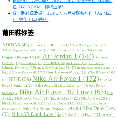
这颜值到底怎么输？Nike Zoom Vomero 5全新超热血配
色「GUNDAM」即将登场！
穿上跑鞋玩滑板？HUF x Nike首款联名神作「Air Max
1」据传明年回归！
莆田鞋标签
ADIDAS
(46)
Adidas Forum 84 Low
(21)
Adidas Nite Jogger Boost
(15)
adidas
Adidas Originals Forum 84 Low
(19)
Adidas Originals Forum Low
(14)
Air Jordan 1
(148)
Originals Retropy E5
(26)
Air Jordan 1
Converse
Low AJ1
(17)
Air Jordan 4
(18)
Air Jordan 3
(15)
Air Jordan 6
(14)
Chuck 1970s
(34)
Futura x Nike Dunk Low SB
(17)
Human Made Bape Sta Sk8 To
New Balance MS327
(28)
New Balance 2002
(17)
Nigo
(16)
New Balance NB990
Nike Air Force 1
(172)
NIKE
(59)
Nike Air
(16)
Nike Air Force 1 Low
(37)
Force 1 Fontanka
(20)
Nike Air Force 1
Nike Air Force 1'07 Low
(163)
Shadow
(17)
Nike
Nike Air Max 1
(21)
Nike Air Max 97
(21)
Air Max
(18)
Nike Air Max 2021
(19)
Nike Air More Uptempo 96 QS
(15)
Nike Air Zoom G.T.Cut EP
(16)
Nike Air Zoom
Nike Dunk Low
Nike Air Zoom Pegasus 39
(38)
Pegasus 38
(16)
Nike SB Dunk Low
(64)
(53)
Nike Zoom Fly 4
(33)
puma
(19)