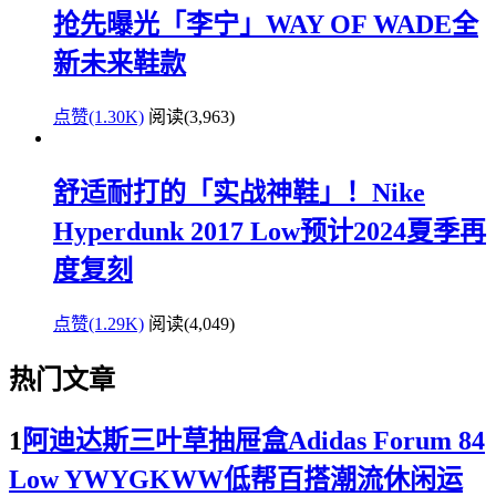
抢先曝光「李宁」WAY OF WADE全
新未来鞋款
点赞(1.30K)
阅读
(3,963)
舒适耐打的「实战神鞋」！Nike
Hyperdunk 2017 Low预计2024夏季再
度复刻
点赞(1.29K)
阅读
(4,049)
热门文章
1
阿迪达斯三叶草抽屉盒Adidas Forum 84
Low YWYGKWW低帮百搭潮流休闲运