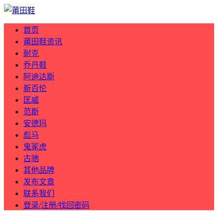
首页
莆田鞋资讯
耐克
乔丹鞋
阿迪达斯
新百伦
匡威
范斯
安德玛
彪马
鬼冢虎
古驰
其他品牌
发布文章
联系我们
登录/注册/找回密码