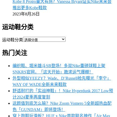
Kobe 8 Protro量大有感？Vanessa Bryant证实Nike未来会
推出更多Kobe鞋款
2023年8月26日
运动鞋分类
运动鞋分类
热门关注
编织鞋、堀米雄斗SB登场！多双Nike重磅球鞋上架
SNKRS官网，「这天开始」跪求运气爆棚！
外型相似YEEZY？Wade、D’Russell抢先曝光「李宁」
WAY OF WADE全新未来鞋款
舒适耐打的「实战神鞋」！Nike Hyperdunk 2017 Low预
计2024夏季再度复刻
这颜值到底怎么输？Nike Zoom Vomero 5全新超热血配
色「GUNDAM」即将登场！
穿上跑鞋玩滑板？HUF x Nike首款联名神作「Air Max