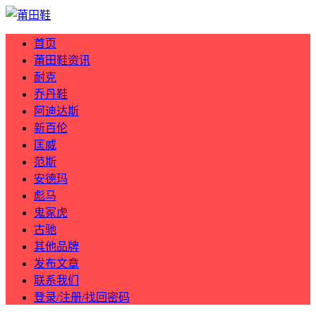
首页
莆田鞋资讯
耐克
乔丹鞋
阿迪达斯
新百伦
匡威
范斯
安德玛
彪马
鬼冢虎
古驰
其他品牌
发布文章
联系我们
登录/注册/找回密码