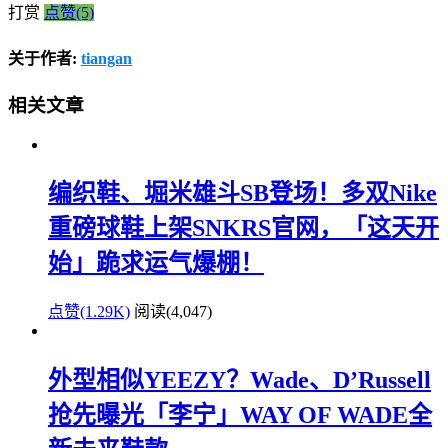
打赏
点赞(5)
关于作者:
tiangan
相关文章
编织鞋、堀米雄斗SB登场！多双Nike
重磅球鞋上架SNKRS官网，「这天开
始」跪求运气爆棚！
点赞(1.29K)
阅读
(4,047)
外型相似YEEZY？Wade、D’Russell
抢先曝光「李宁」WAY OF WADE全