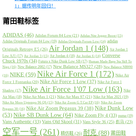
1」据传明年回归！
莆田鞋标签
ADIDAS
(46)
Adidas Forum 84 Low
(21)
Adidas Nite Jogger Boost
(15)
adidas
Adidas Originals Forum 84 Low
(19)
Adidas Originals Forum Low
(14)
Air Jordan 1
(148)
Originals Retropy E5
(26)
Air Jordan 1
Converse
Low AJ1
(17)
Air Jordan 4
(18)
Air Jordan 3
(15)
Air Jordan 6
(14)
Chuck 1970s
(34)
Futura x Nike Dunk Low SB
(17)
Human Made Bape Sta Sk8 To
New Balance MS327
(28)
New Balance 2002
(17)
Nigo
(16)
New Balance NB990
Nike Air Force 1
(172)
NIKE
(59)
Nike Air
(16)
Nike Air Force 1 Low
(37)
Force 1 Fontanka
(20)
Nike Air Force 1
Nike Air Force 1'07 Low
(163)
Shadow
(17)
Nike
Nike Air Max 1
(21)
Nike Air Max 97
(21)
Air Max
(18)
Nike Air Max 2021
(19)
Nike Air More Uptempo 96 QS
(15)
Nike Air Zoom G.T.Cut EP
(16)
Nike Air Zoom
Nike Dunk Low
Nike Air Zoom Pegasus 39
(38)
Pegasus 38
(16)
Nike SB Dunk Low
(64)
(53)
Nike Zoom Fly 4
(33)
puma
(19)
Vans Authentic
(33)
Vans Old Skool
(31)
Vans Style 36
(25)
彪马
(23)
空军一号
(261)
耐克
(88)
莆田鞋
精仿鞋
(26)