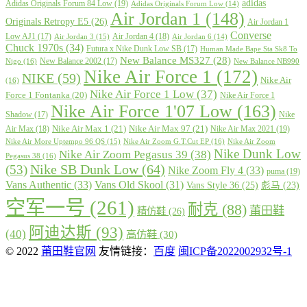
adidas
Adidas Originals Forum 84 Low
(19)
Adidas Originals Forum Low
(14)
Air Jordan 1
(148)
Originals Retropy E5
(26)
Air Jordan 1
Converse
Low AJ1
(17)
Air Jordan 4
(18)
Air Jordan 3
(15)
Air Jordan 6
(14)
Chuck 1970s
(34)
Futura x Nike Dunk Low SB
(17)
Human Made Bape Sta Sk8 To
New Balance MS327
(28)
New Balance 2002
(17)
Nigo
(16)
New Balance NB990
Nike Air Force 1
(172)
NIKE
(59)
Nike Air
(16)
Nike Air Force 1 Low
(37)
Force 1 Fontanka
(20)
Nike Air Force 1
Nike Air Force 1'07 Low
(163)
Shadow
(17)
Nike
Nike Air Max 1
(21)
Nike Air Max 97
(21)
Air Max
(18)
Nike Air Max 2021
(19)
Nike Air More Uptempo 96 QS
(15)
Nike Air Zoom G.T.Cut EP
(16)
Nike Air Zoom
Nike Dunk Low
Nike Air Zoom Pegasus 39
(38)
Pegasus 38
(16)
Nike SB Dunk Low
(64)
(53)
Nike Zoom Fly 4
(33)
puma
(19)
Vans Authentic
(33)
Vans Old Skool
(31)
Vans Style 36
(25)
彪马
(23)
空军一号
(261)
耐克
(88)
莆田鞋
精仿鞋
(26)
阿迪达斯
(93)
(40)
高仿鞋
(30)
© 2022
莆田鞋官网
友情链接：
百度
闽ICP备2022002932号-1