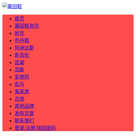
首页
莆田鞋资讯
耐克
乔丹鞋
阿迪达斯
新百伦
匡威
范斯
安德玛
彪马
鬼冢虎
古驰
其他品牌
发布文章
联系我们
登录/注册/找回密码