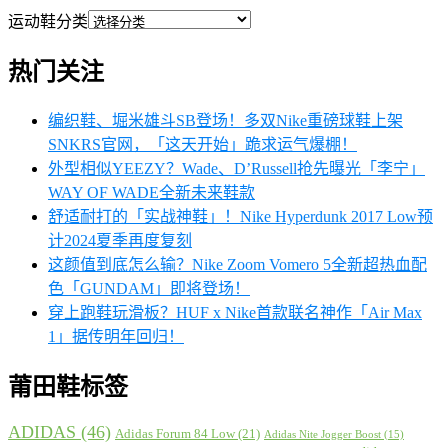
运动鞋分类
热门关注
编织鞋、堀米雄斗SB登场！多双Nike重磅球鞋上架
SNKRS官网，「这天开始」跪求运气爆棚！
外型相似YEEZY？Wade、D’Russell抢先曝光「李宁」
WAY OF WADE全新未来鞋款
舒适耐打的「实战神鞋」！Nike Hyperdunk 2017 Low预
计2024夏季再度复刻
这颜值到底怎么输？Nike Zoom Vomero 5全新超热血配
色「GUNDAM」即将登场！
穿上跑鞋玩滑板？HUF x Nike首款联名神作「Air Max
1」据传明年回归！
莆田鞋标签
ADIDAS
(46)
Adidas Forum 84 Low
(21)
Adidas Nite Jogger Boost
(15)