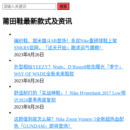
搜索
莆田鞋最新款式及资讯
编织鞋、堀米雄斗SB登场！多双Nike重磅球鞋上架
SNKRS官网，「这天开始」跪求运气爆棚！
2023年8月26日
外型相似YEEZY？Wade、D’Russell抢先曝光「李宁」
WAY OF WADE全新未来鞋款
2023年8月26日
舒适耐打的「实战神鞋」！Nike Hyperdunk 2017 Low预
计2024夏季再度复刻
2023年8月26日
这颜值到底怎么输？Nike Zoom Vomero 5全新超热血配
色「GUNDAM」即将登场！