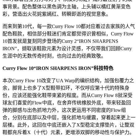
事背景。配色整体以黑色调为主轴，上头辅以橘红黄渐变色
彩，营造出火花姹紫嫣红、转瞬即逝的视觉意象。
而来到第10代，每一款Curry Flow 10都对应着过去家族的人气
配色鞋款，相信部分鞋迷们肯定都觉得识曾相似，Curry Flow
10首发就是复刻同步登场的Curry 2“IRON SHARPENS
IRON”，撷取该鞋款元素为设计灵感，不仅带我们回顾Curry
生涯中的无数传奇时刻，也向过去的经典致敬。
Curry Flow 10“IRON SHARPENS IRON”科技特色
本次Curry Flow 10改变了UA Warp的编织结构，加强包覆力之
余，脚背上也多了X型鞋带扣环，不仅呼应第十代的特殊身
份，应该还能强化鞋带束紧的程度。而从Curry Flow 8就深受
球友们喜爱的Flow中底，在舍弃传统橡胶外底，带来轻盈回
弹的脚感与出色抓地力外，这次更运用不同密度的Flow组
合，分别在底部以及中层，强化抓地与缓震，穿着起来更上一
层楼。此外，这回在中底还嵌入了X型稳定支撑垫片，让整双
鞋都充斥着X（十代）元素，更增添双脚的移动性与保护力。