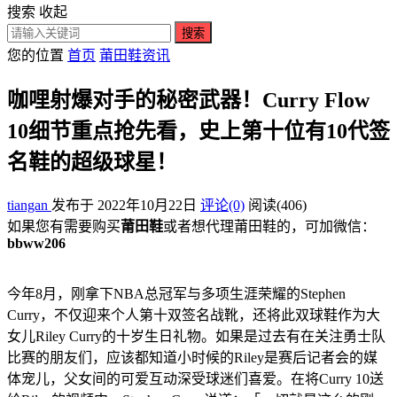
搜索
收起
搜索
您的位置
首页
莆田鞋资讯
咖哩射爆对手的秘密武器！Curry Flow
10细节重点抢先看，史上第十位有10代签
名鞋的超级球星！
tiangan
发布于 2022年10月22日
评论(0)
阅读
(406)
如果您有需要购买
莆田鞋
或者想代理莆田鞋的，可加微信：
bbww206
今年8月，刚拿下NBA总冠军与多项生涯荣耀的Stephen
Curry，不仅迎来个人第十双签名战靴，还将此双球鞋作为大
女儿Riley Curry的十岁生日礼物。如果是过去有在关注勇士队
比赛的朋友们，应该都知道小时候的Riley是赛后记者会的媒
体宠儿，父女间的可爱互动深受球迷们喜爱。在将Curry 10送