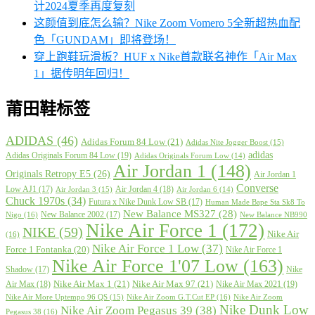
计2024夏季再度复刻
这颜值到底怎么输？Nike Zoom Vomero 5全新超热血配
色「GUNDAM」即将登场！
穿上跑鞋玩滑板？HUF x Nike首款联名神作「Air Max
1」据传明年回归！
莆田鞋标签
ADIDAS
(46)
Adidas Forum 84 Low
(21)
Adidas Nite Jogger Boost
(15)
adidas
Adidas Originals Forum 84 Low
(19)
Adidas Originals Forum Low
(14)
Air Jordan 1
(148)
Originals Retropy E5
(26)
Air Jordan 1
Converse
Low AJ1
(17)
Air Jordan 4
(18)
Air Jordan 3
(15)
Air Jordan 6
(14)
Chuck 1970s
(34)
Futura x Nike Dunk Low SB
(17)
Human Made Bape Sta Sk8 To
New Balance MS327
(28)
New Balance 2002
(17)
Nigo
(16)
New Balance NB990
Nike Air Force 1
(172)
NIKE
(59)
Nike Air
(16)
Nike Air Force 1 Low
(37)
Force 1 Fontanka
(20)
Nike Air Force 1
Nike Air Force 1'07 Low
(163)
Shadow
(17)
Nike
Nike Air Max 1
(21)
Nike Air Max 97
(21)
Air Max
(18)
Nike Air Max 2021
(19)
Nike Air More Uptempo 96 QS
(15)
Nike Air Zoom G.T.Cut EP
(16)
Nike Air Zoom
Nike Dunk Low
Nike Air Zoom Pegasus 39
(38)
Pegasus 38
(16)