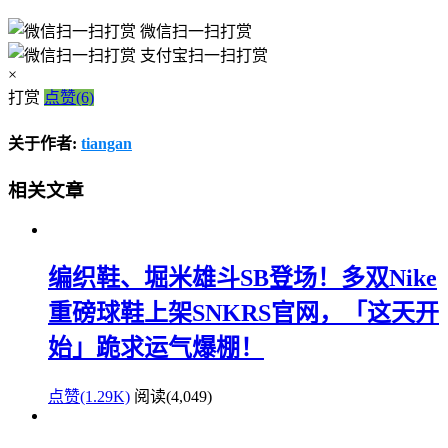
微信扫一扫打赏
支付宝扫一扫打赏
×
打赏
点赞(6)
关于作者:
tiangan
相关文章
编织鞋、堀米雄斗SB登场！多双Nike
重磅球鞋上架SNKRS官网，「这天开
始」跪求运气爆棚！
点赞(1.29K)
阅读
(4,049)