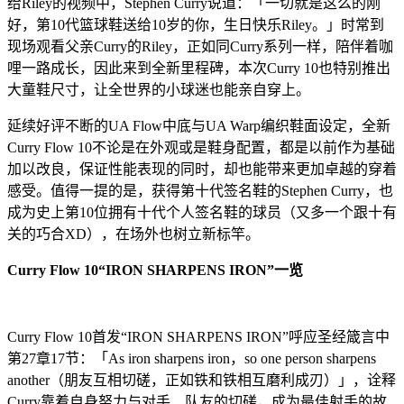
给Riley的视频中，Stephen Curry说道：「一切就是这么的刚
好，第10代篮球鞋送给10岁的你，生日快乐Riley。」时常到
现场观看父亲Curry的Riley，正如同Curry系列一样，陪伴着咖
哩一路成长，因此来到全新里程碑，本次Curry 10也特别推出
大童鞋尺寸，让全世界的小球迷也能亲自穿上。
延续好评不断的UA Flow中底与UA Warp编织鞋面设定，全新
Curry Flow 10不论是在外观或是鞋身配置，都是以前作为基础
加以改良，保证性能表现的同时，却也能带来更加卓越的穿着
感受。值得一提的是，获得第十代签名鞋的Stephen Curry，也
成为史上第10位拥有十代个人签名鞋的球员（又多一个跟十有
关的巧合XD），在场外也树立新标竿。
Curry Flow 10“IRON SHARPENS IRON”一览
Curry Flow 10首发“IRON SHARPENS IRON”呼应圣经箴言中
第27章17节：「As iron sharpens iron，so one person sharpens
another（朋友互相切磋，正如铁和铁相互磨利成刃）」，诠释
Curry靠着自身努力与对手、队友的切磋，成为最佳射手的故