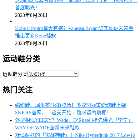
这Samba怎么有点Ye味？adidas YEEZY 150「SAMPLE」
首度曝光！
2023年8月26日
Kobe 8 Protro量大有感？Vanessa Bryant证实Nike未来会
推出更多Kobe鞋款
2023年8月26日
运动鞋分类
运动鞋分类
热门关注
编织鞋、堀米雄斗SB登场！多双Nike重磅球鞋上架
SNKRS官网，「这天开始」跪求运气爆棚！
外型相似YEEZY？Wade、D’Russell抢先曝光「李宁」
WAY OF WADE全新未来鞋款
舒适耐打的「实战神鞋」！Nike Hyperdunk 2017 Low预