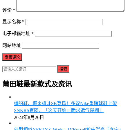
评论
*
显示名称
*
电子邮箱地址
*
网站地址
搜索
莆田鞋最新款式及资讯
编织鞋、堀米雄斗SB登场！多双Nike重磅球鞋上架
SNKRS官网，「这天开始」跪求运气爆棚！
2023年8月26日
外型相似YEEZY？Wade、D’Russell抢先曝光「李宁」