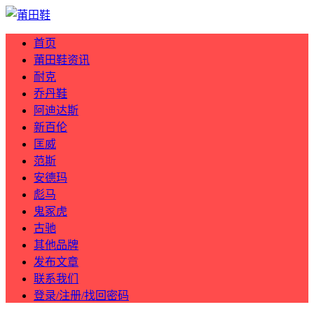
首页
莆田鞋资讯
耐克
乔丹鞋
阿迪达斯
新百伦
匡威
范斯
安德玛
彪马
鬼冢虎
古驰
其他品牌
发布文章
联系我们
登录/注册/找回密码