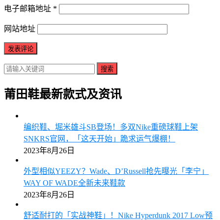
电子邮箱地址
*
网站地址
搜索
莆田鞋最新款式及资讯
编织鞋、堀米雄斗SB登场！多双Nike重磅球鞋上架
SNKRS官网，「这天开始」跪求运气爆棚！
2023年8月26日
外型相似YEEZY？Wade、D’Russell抢先曝光「李宁」
WAY OF WADE全新未来鞋款
2023年8月26日
舒适耐打的「实战神鞋」！Nike Hyperdunk 2017 Low预