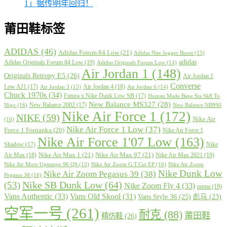
1」据传明年回归！
莆田鞋标签
ADIDAS
(46)
Adidas Forum 84 Low
(21)
Adidas Nite Jogger Boost
(15)
adidas
Adidas Originals Forum 84 Low
(19)
Adidas Originals Forum Low
(14)
Air Jordan 1
(148)
Originals Retropy E5
(26)
Air Jordan 1
Converse
Low AJ1
(17)
Air Jordan 4
(18)
Air Jordan 3
(15)
Air Jordan 6
(14)
Chuck 1970s
(34)
Futura x Nike Dunk Low SB
(17)
Human Made Bape Sta Sk8 To
New Balance MS327
(28)
New Balance 2002
(17)
Nigo
(16)
New Balance NB990
Nike Air Force 1
(172)
NIKE
(59)
Nike Air
(16)
Nike Air Force 1 Low
(37)
Force 1 Fontanka
(20)
Nike Air Force 1
Nike Air Force 1'07 Low
(163)
Shadow
(17)
Nike
Nike Air Max 1
(21)
Nike Air Max 97
(21)
Air Max
(18)
Nike Air Max 2021
(19)
Nike Air More Uptempo 96 QS
(15)
Nike Air Zoom G.T.Cut EP
(16)
Nike Air Zoom
Nike Dunk Low
Nike Air Zoom Pegasus 39
(38)
Pegasus 38
(16)
Nike SB Dunk Low
(64)
(53)
Nike Zoom Fly 4
(33)
puma
(19)
Vans Authentic
(33)
Vans Old Skool
(31)
Vans Style 36
(25)
彪马
(23)
空军一号
(261)
耐克
(88)
莆田鞋
精仿鞋
(26)