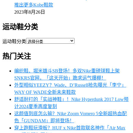
推出更多Kobe鞋款
2023年8月26日
运动鞋分类
运动鞋分类
热门关注
编织鞋、堀米雄斗SB登场！多双Nike重磅球鞋上架
SNKRS官网，「这天开始」跪求运气爆棚！
外型相似YEEZY？Wade、D’Russell抢先曝光「李宁」
WAY OF WADE全新未来鞋款
舒适耐打的「实战神鞋」！Nike Hyperdunk 2017 Low预
计2024夏季再度复刻
这颜值到底怎么输？Nike Zoom Vomero 5全新超热血配
色「GUNDAM」即将登场！
穿上跑鞋玩滑板？HUF x Nike首款联名神作「Air Max