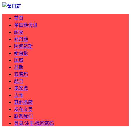
首页
莆田鞋资讯
耐克
乔丹鞋
阿迪达斯
新百伦
匡威
范斯
安德玛
彪马
鬼冢虎
古驰
其他品牌
发布文章
联系我们
登录/注册/找回密码