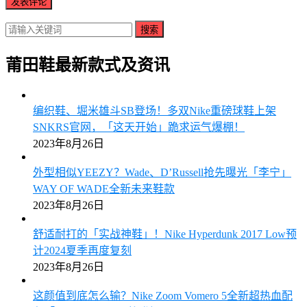
搜索
莆田鞋最新款式及资讯
编织鞋、堀米雄斗SB登场！多双Nike重磅球鞋上架
SNKRS官网，「这天开始」跪求运气爆棚！
2023年8月26日
外型相似YEEZY？Wade、D’Russell抢先曝光「李宁」
WAY OF WADE全新未来鞋款
2023年8月26日
舒适耐打的「实战神鞋」！Nike Hyperdunk 2017 Low预
计2024夏季再度复刻
2023年8月26日
这颜值到底怎么输？Nike Zoom Vomero 5全新超热血配