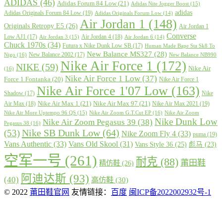
ADIDAS
(46)
Adidas Forum 84 Low
(21)
Adidas Nite Jogger Boost
(15)
adidas
Adidas Originals Forum 84 Low
(19)
Adidas Originals Forum Low
(14)
Air Jordan 1
(148)
Originals Retropy E5
(26)
Air Jordan 1
Converse
Low AJ1
(17)
Air Jordan 4
(18)
Air Jordan 3
(15)
Air Jordan 6
(14)
Chuck 1970s
(34)
Futura x Nike Dunk Low SB
(17)
Human Made Bape Sta Sk8 To
New Balance MS327
(28)
New Balance 2002
(17)
Nigo
(16)
New Balance NB990
Nike Air Force 1
(172)
NIKE
(59)
Nike Air
(16)
Nike Air Force 1 Low
(37)
Force 1 Fontanka
(20)
Nike Air Force 1
Nike Air Force 1'07 Low
(163)
Shadow
(17)
Nike
Nike Air Max 1
(21)
Nike Air Max 97
(21)
Air Max
(18)
Nike Air Max 2021
(19)
Nike Air More Uptempo 96 QS
(15)
Nike Air Zoom G.T.Cut EP
(16)
Nike Air Zoom
Nike Dunk Low
Nike Air Zoom Pegasus 39
(38)
Pegasus 38
(16)
Nike SB Dunk Low
(64)
(53)
Nike Zoom Fly 4
(33)
puma
(19)
Vans Authentic
(33)
Vans Old Skool
(31)
Vans Style 36
(25)
彪马
(23)
空军一号
(261)
耐克
(88)
莆田鞋
精仿鞋
(26)
阿迪达斯
(93)
(40)
高仿鞋
(30)
© 2022
莆田鞋官网
友情链接：
百度
闽ICP备2022002932号-1