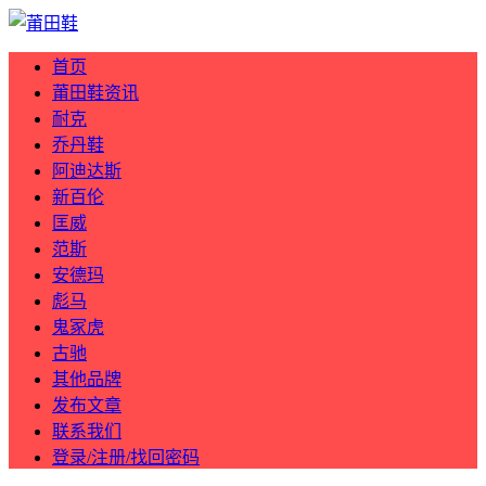
首页
莆田鞋资讯
耐克
乔丹鞋
阿迪达斯
新百伦
匡威
范斯
安德玛
彪马
鬼冢虎
古驰
其他品牌
发布文章
联系我们
登录/注册/找回密码