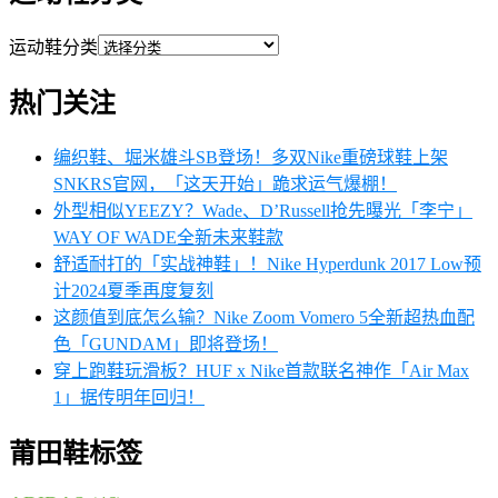
运动鞋分类
热门关注
编织鞋、堀米雄斗SB登场！多双Nike重磅球鞋上架
SNKRS官网，「这天开始」跪求运气爆棚！
外型相似YEEZY？Wade、D’Russell抢先曝光「李宁」
WAY OF WADE全新未来鞋款
舒适耐打的「实战神鞋」！Nike Hyperdunk 2017 Low预
计2024夏季再度复刻
这颜值到底怎么输？Nike Zoom Vomero 5全新超热血配
色「GUNDAM」即将登场！
穿上跑鞋玩滑板？HUF x Nike首款联名神作「Air Max
1」据传明年回归！
莆田鞋标签