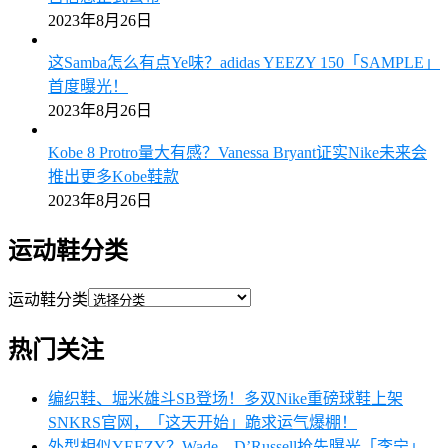
2023年8月26日
这Samba怎么有点Ye味？adidas YEEZY 150「SAMPLE」
首度曝光！
2023年8月26日
Kobe 8 Protro量大有感？Vanessa Bryant证实Nike未来会
推出更多Kobe鞋款
2023年8月26日
运动鞋分类
运动鞋分类
热门关注
编织鞋、堀米雄斗SB登场！多双Nike重磅球鞋上架
SNKRS官网，「这天开始」跪求运气爆棚！
外型相似YEEZY？Wade、D’Russell抢先曝光「李宁」