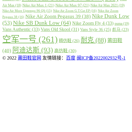
Nike Air Max 1
(21)
Nike Air Max 97
(21)
Air Max
(18)
Nike Air Max 2021
(19)
Nike Air More Uptempo 96 QS
(15)
Nike Air Zoom G.T.Cut EP
(16)
Nike Air Zoom
Nike Dunk Low
Nike Air Zoom Pegasus 39
(38)
Pegasus 38
(16)
Nike SB Dunk Low
(64)
(53)
Nike Zoom Fly 4
(33)
puma
(19)
Vans Authentic
(33)
Vans Old Skool
(31)
Vans Style 36
(25)
彪马
(23)
空军一号
(261)
耐克
(88)
莆田鞋
精仿鞋
(26)
阿迪达斯
(93)
(40)
高仿鞋
(30)
© 2022
莆田鞋官网
友情链接：
百度
闽ICP备2022002932号-1