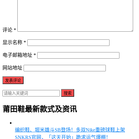
评论
*
显示名称
*
电子邮箱地址
*
网站地址
搜索
莆田鞋最新款式及资讯
编织鞋、堀米雄斗SB登场！多双Nike重磅球鞋上架
SNKRS官网，「这天开始」跪求运气爆棚！