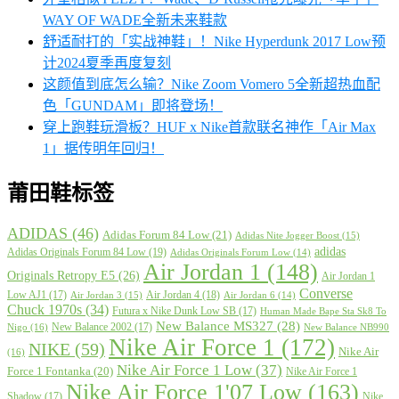
WAY OF WADE全新未来鞋款
舒适耐打的「实战神鞋」！Nike Hyperdunk 2017 Low预
计2024夏季再度复刻
这颜值到底怎么输？Nike Zoom Vomero 5全新超热血配
色「GUNDAM」即将登场！
穿上跑鞋玩滑板？HUF x Nike首款联名神作「Air Max
1」据传明年回归！
莆田鞋标签
ADIDAS
(46)
Adidas Forum 84 Low
(21)
Adidas Nite Jogger Boost
(15)
adidas
Adidas Originals Forum 84 Low
(19)
Adidas Originals Forum Low
(14)
Air Jordan 1
(148)
Originals Retropy E5
(26)
Air Jordan 1
Converse
Low AJ1
(17)
Air Jordan 4
(18)
Air Jordan 3
(15)
Air Jordan 6
(14)
Chuck 1970s
(34)
Futura x Nike Dunk Low SB
(17)
Human Made Bape Sta Sk8 To
New Balance MS327
(28)
New Balance 2002
(17)
Nigo
(16)
New Balance NB990
Nike Air Force 1
(172)
NIKE
(59)
Nike Air
(16)
Nike Air Force 1 Low
(37)
Force 1 Fontanka
(20)
Nike Air Force 1
Nike Air Force 1'07 Low
(163)
Shadow
(17)
Nike