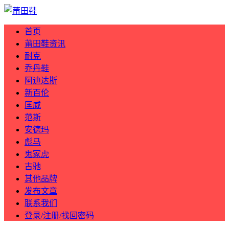
首页
莆田鞋资讯
耐克
乔丹鞋
阿迪达斯
新百伦
匡威
范斯
安德玛
彪马
鬼冢虎
古驰
其他品牌
发布文章
联系我们
登录/注册/找回密码