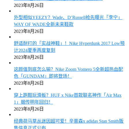
2023年8月26日
外型相似YEEZY？Wade、D’Russell抢先曝光「李宁」
WAY OF WADE全新未来鞋款
2023年8月26日
舒适耐打的「实战神鞋」！Nike Hyperdunk 2017 Low预
计2024夏季再度复刻
2023年8月26日
这颜值到底怎么输？Nike Zoom Vomero 5全新超热血配
色「GUNDAM」即将登场！
2023年8月26日
穿上跑鞋玩滑板？HUF x Nike首款联名神作「Air Max
1」据传明年回归！
2023年8月26日
经典荷马草丛迷因超可爱！辛普森x adidas Stan Smith贩
售信息正式公布