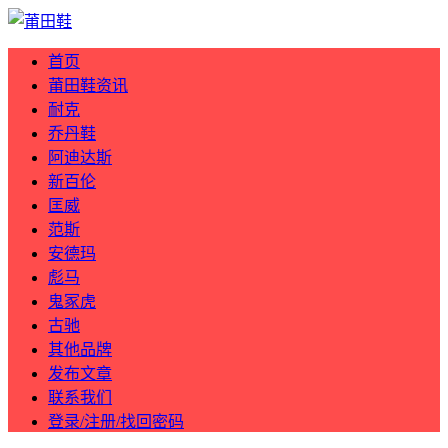
首页
莆田鞋资讯
耐克
乔丹鞋
阿迪达斯
新百伦
匡威
范斯
安德玛
彪马
鬼冢虎
古驰
其他品牌
发布文章
联系我们
登录/注册/找回密码