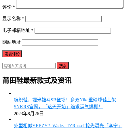
评论
*
显示名称
*
电子邮箱地址
*
网站地址
搜索
莆田鞋最新款式及资讯
编织鞋、堀米雄斗SB登场！多双Nike重磅球鞋上架
SNKRS官网，「这天开始」跪求运气爆棚！
2023年8月26日
外型相似YEEZY？Wade、D’Russell抢先曝光「李宁」