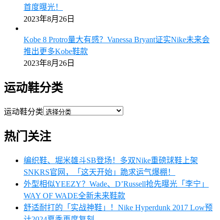
首度曝光！
2023年8月26日
Kobe 8 Protro量大有感？Vanessa Bryant证实Nike未来会
推出更多Kobe鞋款
2023年8月26日
运动鞋分类
运动鞋分类
热门关注
编织鞋、堀米雄斗SB登场！多双Nike重磅球鞋上架
SNKRS官网，「这天开始」跪求运气爆棚！
外型相似YEEZY？Wade、D’Russell抢先曝光「李宁」
WAY OF WADE全新未来鞋款
舒适耐打的「实战神鞋」！Nike Hyperdunk 2017 Low预
计2024夏季再度复刻