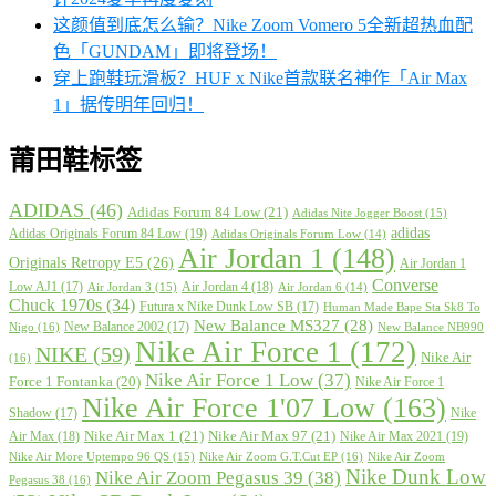
这颜值到底怎么输？Nike Zoom Vomero 5全新超热血配
色「GUNDAM」即将登场！
穿上跑鞋玩滑板？HUF x Nike首款联名神作「Air Max
1」据传明年回归！
莆田鞋标签
ADIDAS
(46)
Adidas Forum 84 Low
(21)
Adidas Nite Jogger Boost
(15)
adidas
Adidas Originals Forum 84 Low
(19)
Adidas Originals Forum Low
(14)
Air Jordan 1
(148)
Originals Retropy E5
(26)
Air Jordan 1
Converse
Low AJ1
(17)
Air Jordan 4
(18)
Air Jordan 3
(15)
Air Jordan 6
(14)
Chuck 1970s
(34)
Futura x Nike Dunk Low SB
(17)
Human Made Bape Sta Sk8 To
New Balance MS327
(28)
New Balance 2002
(17)
Nigo
(16)
New Balance NB990
Nike Air Force 1
(172)
NIKE
(59)
Nike Air
(16)
Nike Air Force 1 Low
(37)
Force 1 Fontanka
(20)
Nike Air Force 1
Nike Air Force 1'07 Low
(163)
Shadow
(17)
Nike
Nike Air Max 1
(21)
Nike Air Max 97
(21)
Air Max
(18)
Nike Air Max 2021
(19)
Nike Air More Uptempo 96 QS
(15)
Nike Air Zoom G.T.Cut EP
(16)
Nike Air Zoom
Nike Dunk Low
Nike Air Zoom Pegasus 39
(38)
Pegasus 38
(16)