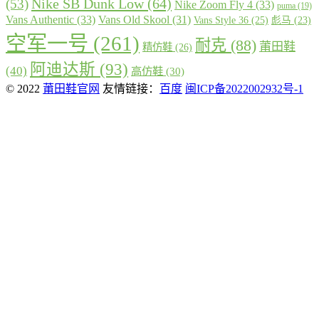
Nike SB Dunk Low
(64)
(53)
Nike Zoom Fly 4
(33)
puma
(19)
Vans Authentic
(33)
Vans Old Skool
(31)
Vans Style 36
(25)
彪马
(23)
空军一号
(261)
耐克
(88)
莆田鞋
精仿鞋
(26)
阿迪达斯
(93)
(40)
高仿鞋
(30)
© 2022
莆田鞋官网
友情链接：
百度
闽ICP备2022002932号-1