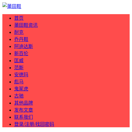
首页
莆田鞋资讯
耐克
乔丹鞋
阿迪达斯
新百伦
匡威
范斯
安德玛
彪马
鬼冢虎
古驰
其他品牌
发布文章
联系我们
登录/注册/找回密码