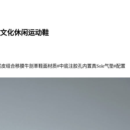
经典复古文化休闲运动鞋
电”采用头层皮组合移膜牛剖革鞋面材质#中底注胶孔内置真Sole气垫#配置