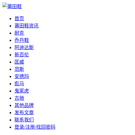
首页
莆田鞋资讯
耐克
乔丹鞋
阿迪达斯
新百伦
匡威
范斯
安德玛
彪马
鬼冢虎
古驰
其他品牌
发布文章
联系我们
登录/注册/找回密码