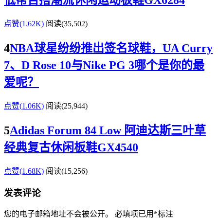
低帮百搭潮流休闲运动板鞋GX6284
点赞(1.62K)
阅读
(35,502)
4
NBA球星纷纷推出签名球鞋，UA Curry
7、D Rose 10与Nike PG 3哪个是你的最
爱呢？
点赞(1.06K)
阅读
(25,944)
5
Adidas Forum 84 Low 阿迪达斯三叶草
经典复古休闲板鞋GX4540
点赞(1.68K)
阅读
(15,256)
发表评论
您的电子邮箱地址不会被公开。
必填项已用
*
标注