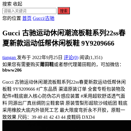
搜索
收起
搜索
您的位置
首页
Gucci/古驰
Gucci 古驰运动休闲潮流板鞋系列22ss春
夏新款运动低帮休闲板鞋 9Y9209666
tiangan
发布于 2022年9月25日
评论(0)
阅读
(1,351)
如果您有需要购买
莆田鞋
或者想代理莆田鞋的，可加微信：
bbww206
Gucci 古驰运动休闲潮流板鞋系列22ss春夏新款运动低帮休闲
板鞋 9Y9209666 #广东品质 渠道原装订单 全套专柜包装物及
配件#鞋底嵌入核心防伪芯片感应装置 #釆用超软舒适透气面
料 同源出厂真丝绸防尘鞋套袋 原装雪梨形超软沙绒纸团 鞋底
采用橡胶大底内外锁死工艺 最大限度弯折永不开胶，原鞋一
致效果 尺码：39 40 41 42 43 44 皮鞋码 DXD4