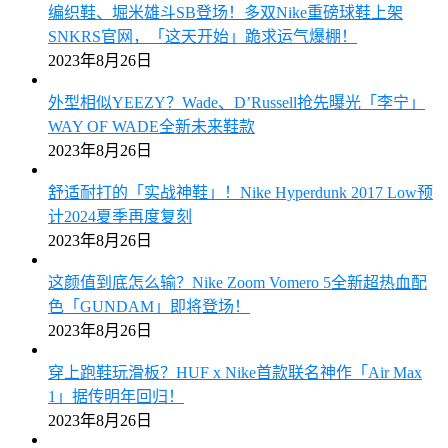
编织鞋、堀米雄斗SB登场！多双Nike重磅球鞋上架
SNKRS官网，「这天开始」跪求运气爆棚！
2023年8月26日
外型相似YEEZY？Wade、D’Russell抢先曝光「李宁」
WAY OF WADE全新未来鞋款
2023年8月26日
舒适耐打的「实战神鞋」！Nike Hyperdunk 2017 Low预
计2024夏季再度复刻
2023年8月26日
这颜值到底怎么输？Nike Zoom Vomero 5全新超热血配
色「GUNDAM」即将登场！
2023年8月26日
穿上跑鞋玩滑板？HUF x Nike首款联名神作「Air Max
1」据传明年回归！
2023年8月26日