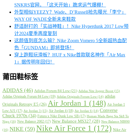
SNKRS官网，「这天开始」跪求运气爆棚！
外型相似YEEZY？Wade、D’Russell抢先曝光「李宁」
WAY OF WADE全新未来鞋款
舒适耐打的「实战神鞋」！Nike Hyperdunk 2017 Low预
计2024夏季再度复刻
这颜值到底怎么输？Nike Zoom Vomero 5全新超热血配
色「GUNDAM」即将登场！
穿上跑鞋玩滑板？HUF x Nike首款联名神作「Air Max
1」据传明年回归！
莆田鞋标签
ADIDAS
(46)
Adidas Forum 84 Low
(21)
Adidas Nite Jogger Boost
(15)
adidas
Adidas Originals Forum 84 Low
(19)
Adidas Originals Forum Low
(14)
Air Jordan 1
(148)
Originals Retropy E5
(26)
Air Jordan 1
Converse
Low AJ1
(17)
Air Jordan 4
(18)
Air Jordan 3
(15)
Air Jordan 6
(14)
Chuck 1970s
(34)
Futura x Nike Dunk Low SB
(17)
Human Made Bape Sta Sk8 To
New Balance MS327
(28)
New Balance 2002
(17)
Nigo
(16)
New Balance NB990
Nike Air Force 1
(172)
NIKE
(59)
Nike Air
(16)