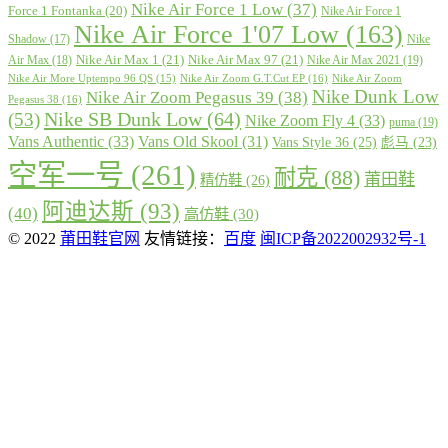
Nike Air Force 1 Low
(37)
Force 1 Fontanka
(20)
Nike Air Force 1
Nike Air Force 1'07 Low
(163)
Shadow
(17)
Nike
Nike Air Max 1
(21)
Nike Air Max 97
(21)
Air Max
(18)
Nike Air Max 2021
(19)
Nike Air More Uptempo 96 QS
(15)
Nike Air Zoom G.T.Cut EP
(16)
Nike Air Zoom
Nike Dunk Low
Nike Air Zoom Pegasus 39
(38)
Pegasus 38
(16)
Nike SB Dunk Low
(64)
(53)
Nike Zoom Fly 4
(33)
puma
(19)
Vans Authentic
(33)
Vans Old Skool
(31)
Vans Style 36
(25)
彪马
(23)
空军一号
(261)
耐克
(88)
莆田鞋
精仿鞋
(26)
阿迪达斯
(93)
(40)
高仿鞋
(30)
© 2022
莆田鞋官网
友情链接：
百度
闽ICP备2022002932号-1