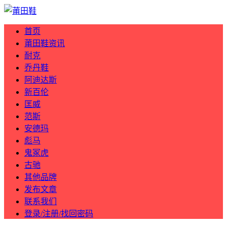
首页
莆田鞋资讯
耐克
乔丹鞋
阿迪达斯
新百伦
匡威
范斯
安德玛
彪马
鬼冢虎
古驰
其他品牌
发布文章
联系我们
登录/注册/找回密码