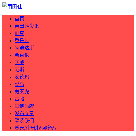
首页
莆田鞋资讯
耐克
乔丹鞋
阿迪达斯
新百伦
匡威
范斯
安德玛
彪马
鬼冢虎
古驰
其他品牌
发布文章
联系我们
登录/注册/找回密码