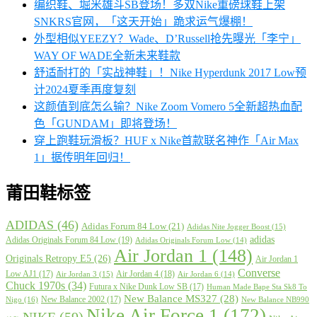
编织鞋、堀米雄斗SB登场！多双Nike重磅球鞋上架
SNKRS官网，「这天开始」跪求运气爆棚！
外型相似YEEZY？Wade、D’Russell抢先曝光「李宁」
WAY OF WADE全新未来鞋款
舒适耐打的「实战神鞋」！Nike Hyperdunk 2017 Low预
计2024夏季再度复刻
这颜值到底怎么输？Nike Zoom Vomero 5全新超热血配
色「GUNDAM」即将登场！
穿上跑鞋玩滑板？HUF x Nike首款联名神作「Air Max
1」据传明年回归！
莆田鞋标签
ADIDAS
(46)
Adidas Forum 84 Low
(21)
Adidas Nite Jogger Boost
(15)
adidas
Adidas Originals Forum 84 Low
(19)
Adidas Originals Forum Low
(14)
Air Jordan 1
(148)
Originals Retropy E5
(26)
Air Jordan 1
Converse
Low AJ1
(17)
Air Jordan 4
(18)
Air Jordan 3
(15)
Air Jordan 6
(14)
Chuck 1970s
(34)
Futura x Nike Dunk Low SB
(17)
Human Made Bape Sta Sk8 To
New Balance MS327
(28)
New Balance 2002
(17)
Nigo
(16)
New Balance NB990
Nike Air Force 1
(172)
NIKE
(59)