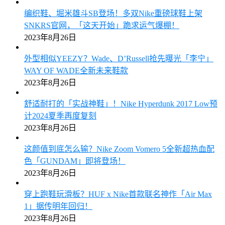
编织鞋、堀米雄斗SB登场！多双Nike重磅球鞋上架
SNKRS官网，「这天开始」跪求运气爆棚！
2023年8月26日
外型相似YEEZY？Wade、D’Russell抢先曝光「李宁」
WAY OF WADE全新未来鞋款
2023年8月26日
舒适耐打的「实战神鞋」！Nike Hyperdunk 2017 Low预
计2024夏季再度复刻
2023年8月26日
这颜值到底怎么输？Nike Zoom Vomero 5全新超热血配
色「GUNDAM」即将登场！
2023年8月26日
穿上跑鞋玩滑板？HUF x Nike首款联名神作「Air Max
1」据传明年回归！
2023年8月26日