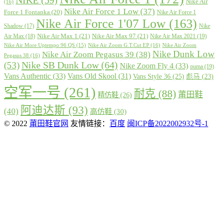
Nike Air
(16)
Nike Air Force 1 Low
(37)
Force 1 Fontanka
(20)
Nike Air Force 1
Nike Air Force 1'07 Low
(163)
Shadow
(17)
Nike
Nike Air Max 1
(21)
Nike Air Max 97
(21)
Air Max
(18)
Nike Air Max 2021
(19)
Nike Air More Uptempo 96 QS
(15)
Nike Air Zoom G.T.Cut EP
(16)
Nike Air Zoom
Nike Dunk Low
Nike Air Zoom Pegasus 39
(38)
Pegasus 38
(16)
Nike SB Dunk Low
(64)
(53)
Nike Zoom Fly 4
(33)
puma
(19)
Vans Authentic
(33)
Vans Old Skool
(31)
Vans Style 36
(25)
彪马
(23)
空军一号
(261)
耐克
(88)
莆田鞋
精仿鞋
(26)
阿迪达斯
(93)
(40)
高仿鞋
(30)
© 2022
莆田鞋官网
友情链接：
百度
闽ICP备2022002932号-1