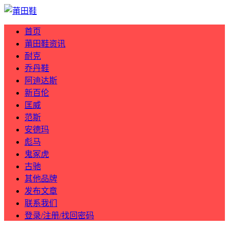
首页
莆田鞋资讯
耐克
乔丹鞋
阿迪达斯
新百伦
匡威
范斯
安德玛
彪马
鬼冢虎
古驰
其他品牌
发布文章
联系我们
登录/注册/找回密码