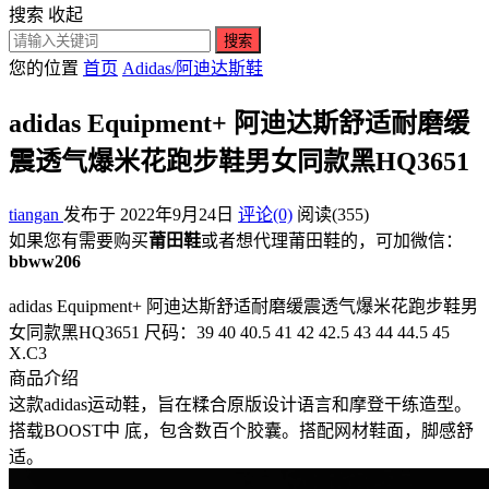
搜索
收起
搜索
您的位置
首页
Adidas/阿迪达斯鞋
adidas Equipment+ 阿迪达斯舒适耐磨缓
震透气爆米花跑步鞋男女同款黑HQ3651
tiangan
发布于 2022年9月24日
评论(0)
阅读
(355)
如果您有需要购买
莆田鞋
或者想代理莆田鞋的，可加微信：
bbww206
adidas Equipment+ 阿迪达斯舒适耐磨缓震透气爆米花跑步鞋男
女同款黑HQ3651 尺码：39 40 40.5 41 42 42.5 43 44 44.5 45
X.C3
商品介绍
这款adidas运动鞋，旨在糅合原版设计语言和摩登干练造型。
搭载BOOST中 底，包含数百个胶囊。搭配网材鞋面，脚感舒
适。