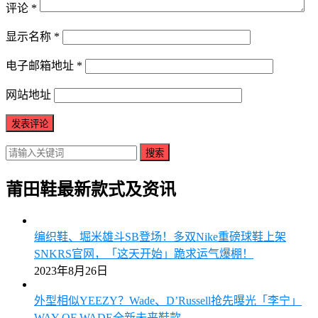
评论
*
显示名称
*
电子邮箱地址
*
网站地址
搜索
莆田鞋最新款式及资讯
编织鞋、堀米雄斗SB登场！多双Nike重磅球鞋上架
SNKRS官网，「这天开始」跪求运气爆棚！
2023年8月26日
外型相似YEEZY？Wade、D’Russell抢先曝光「李宁」
WAY OF WADE全新未来鞋款