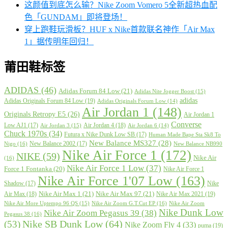
这颜值到底怎么输？Nike Zoom Vomero 5全新超热血配
色「GUNDAM」即将登场！
穿上跑鞋玩滑板？HUF x Nike首款联名神作「Air Max
1」据传明年回归！
莆田鞋标签
ADIDAS
(46)
Adidas Forum 84 Low
(21)
Adidas Nite Jogger Boost
(15)
adidas
Adidas Originals Forum 84 Low
(19)
Adidas Originals Forum Low
(14)
Air Jordan 1
(148)
Originals Retropy E5
(26)
Air Jordan 1
Converse
Low AJ1
(17)
Air Jordan 4
(18)
Air Jordan 3
(15)
Air Jordan 6
(14)
Chuck 1970s
(34)
Futura x Nike Dunk Low SB
(17)
Human Made Bape Sta Sk8 To
New Balance MS327
(28)
New Balance 2002
(17)
Nigo
(16)
New Balance NB990
Nike Air Force 1
(172)
NIKE
(59)
Nike Air
(16)
Nike Air Force 1 Low
(37)
Force 1 Fontanka
(20)
Nike Air Force 1
Nike Air Force 1'07 Low
(163)
Shadow
(17)
Nike
Nike Air Max 1
(21)
Nike Air Max 97
(21)
Air Max
(18)
Nike Air Max 2021
(19)
Nike Air More Uptempo 96 QS
(15)
Nike Air Zoom G.T.Cut EP
(16)
Nike Air Zoom
Nike Dunk Low
Nike Air Zoom Pegasus 39
(38)
Pegasus 38
(16)
Nike SB Dunk Low
(64)
(53)
Nike Zoom Fly 4
(33)
puma
(19)