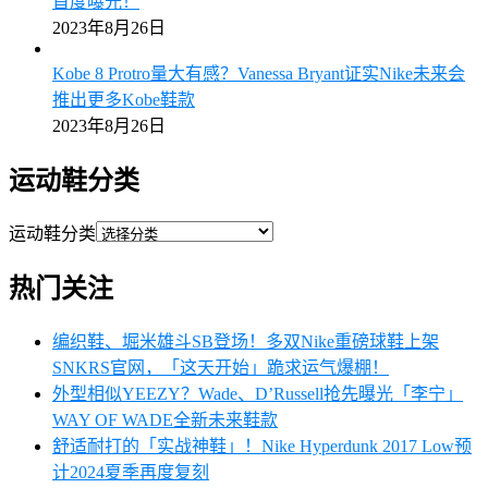
首度曝光！
2023年8月26日
Kobe 8 Protro量大有感？Vanessa Bryant证实Nike未来会
推出更多Kobe鞋款
2023年8月26日
运动鞋分类
运动鞋分类
热门关注
编织鞋、堀米雄斗SB登场！多双Nike重磅球鞋上架
SNKRS官网，「这天开始」跪求运气爆棚！
外型相似YEEZY？Wade、D’Russell抢先曝光「李宁」
WAY OF WADE全新未来鞋款
舒适耐打的「实战神鞋」！Nike Hyperdunk 2017 Low预
计2024夏季再度复刻