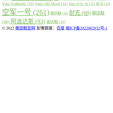
Vans Authentic
(33)
Vans Old Skool
(31)
Vans Style 36
(25)
彪马
(23)
空军一号
(261)
耐克
(88)
莆田鞋
精仿鞋
(26)
阿迪达斯
(93)
(40)
高仿鞋
(30)
© 2022
莆田鞋官网
友情链接：
百度
闽ICP备2022002932号-1