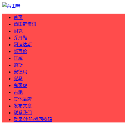
首页
莆田鞋资讯
耐克
乔丹鞋
阿迪达斯
新百伦
匡威
范斯
安德玛
彪马
鬼冢虎
古驰
其他品牌
发布文章
联系我们
登录/注册/找回密码