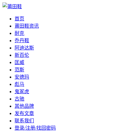
首页
莆田鞋资讯
耐克
乔丹鞋
阿迪达斯
新百伦
匡威
范斯
安德玛
彪马
鬼冢虎
古驰
其他品牌
发布文章
联系我们
登录/注册/找回密码