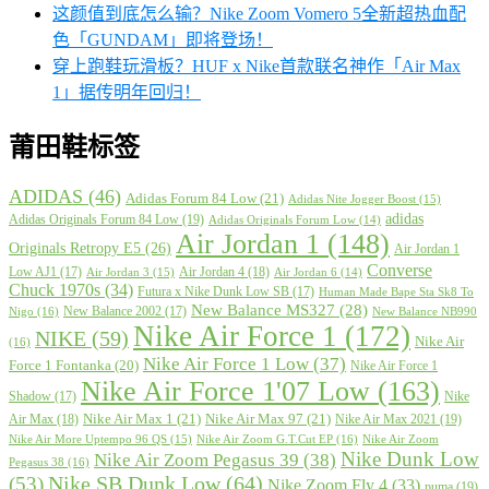
这颜值到底怎么输？Nike Zoom Vomero 5全新超热血配
色「GUNDAM」即将登场！
穿上跑鞋玩滑板？HUF x Nike首款联名神作「Air Max
1」据传明年回归！
莆田鞋标签
ADIDAS
(46)
Adidas Forum 84 Low
(21)
Adidas Nite Jogger Boost
(15)
adidas
Adidas Originals Forum 84 Low
(19)
Adidas Originals Forum Low
(14)
Air Jordan 1
(148)
Originals Retropy E5
(26)
Air Jordan 1
Converse
Low AJ1
(17)
Air Jordan 4
(18)
Air Jordan 3
(15)
Air Jordan 6
(14)
Chuck 1970s
(34)
Futura x Nike Dunk Low SB
(17)
Human Made Bape Sta Sk8 To
New Balance MS327
(28)
New Balance 2002
(17)
Nigo
(16)
New Balance NB990
Nike Air Force 1
(172)
NIKE
(59)
Nike Air
(16)
Nike Air Force 1 Low
(37)
Force 1 Fontanka
(20)
Nike Air Force 1
Nike Air Force 1'07 Low
(163)
Shadow
(17)
Nike
Nike Air Max 1
(21)
Nike Air Max 97
(21)
Air Max
(18)
Nike Air Max 2021
(19)
Nike Air More Uptempo 96 QS
(15)
Nike Air Zoom G.T.Cut EP
(16)
Nike Air Zoom
Nike Dunk Low
Nike Air Zoom Pegasus 39
(38)
Pegasus 38
(16)
Nike SB Dunk Low
(64)
(53)
Nike Zoom Fly 4
(33)
puma
(19)