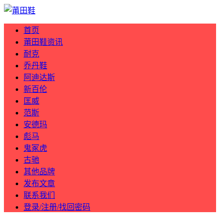
首页
莆田鞋资讯
耐克
乔丹鞋
阿迪达斯
新百伦
匡威
范斯
安德玛
彪马
鬼冢虎
古驰
其他品牌
发布文章
联系我们
登录/注册/找回密码