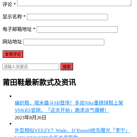
评论
*
显示名称
*
电子邮箱地址
*
网站地址
搜索
莆田鞋最新款式及资讯
编织鞋、堀米雄斗SB登场！多双Nike重磅球鞋上架
SNKRS官网，「这天开始」跪求运气爆棚！
2023年8月26日
外型相似YEEZY？Wade、D’Russell抢先曝光「李宁」