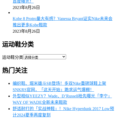
首度曝光！
2023年8月26日
Kobe 8 Protro量大有感？Vanessa Bryant证实Nike未来会
推出更多Kobe鞋款
2023年8月26日
运动鞋分类
运动鞋分类
热门关注
编织鞋、堀米雄斗SB登场！多双Nike重磅球鞋上架
SNKRS官网，「这天开始」跪求运气爆棚！
外型相似YEEZY？Wade、D’Russell抢先曝光「李宁」
WAY OF WADE全新未来鞋款
舒适耐打的「实战神鞋」！Nike Hyperdunk 2017 Low预
计2024夏季再度复刻