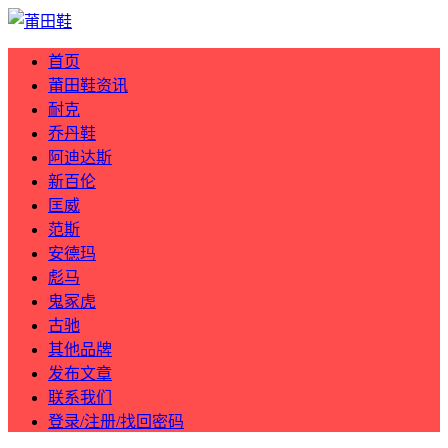
首页
莆田鞋资讯
耐克
乔丹鞋
阿迪达斯
新百伦
匡威
范斯
安德玛
彪马
鬼冢虎
古驰
其他品牌
发布文章
联系我们
登录/注册/找回密码