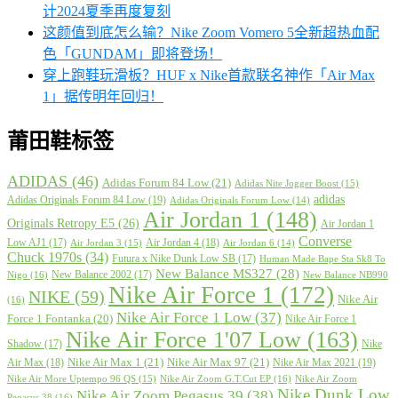
计2024夏季再度复刻
这颜值到底怎么输？Nike Zoom Vomero 5全新超热血配
色「GUNDAM」即将登场！
穿上跑鞋玩滑板？HUF x Nike首款联名神作「Air Max
1」据传明年回归！
莆田鞋标签
ADIDAS
(46)
Adidas Forum 84 Low
(21)
Adidas Nite Jogger Boost
(15)
adidas
Adidas Originals Forum 84 Low
(19)
Adidas Originals Forum Low
(14)
Air Jordan 1
(148)
Originals Retropy E5
(26)
Air Jordan 1
Converse
Low AJ1
(17)
Air Jordan 4
(18)
Air Jordan 3
(15)
Air Jordan 6
(14)
Chuck 1970s
(34)
Futura x Nike Dunk Low SB
(17)
Human Made Bape Sta Sk8 To
New Balance MS327
(28)
New Balance 2002
(17)
Nigo
(16)
New Balance NB990
Nike Air Force 1
(172)
NIKE
(59)
Nike Air
(16)
Nike Air Force 1 Low
(37)
Force 1 Fontanka
(20)
Nike Air Force 1
Nike Air Force 1'07 Low
(163)
Shadow
(17)
Nike
Nike Air Max 1
(21)
Nike Air Max 97
(21)
Air Max
(18)
Nike Air Max 2021
(19)
Nike Air More Uptempo 96 QS
(15)
Nike Air Zoom G.T.Cut EP
(16)
Nike Air Zoom
Nike Dunk Low
Nike Air Zoom Pegasus 39
(38)
Pegasus 38
(16)