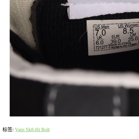
标签:
Vans Sk8-Hi Bolt