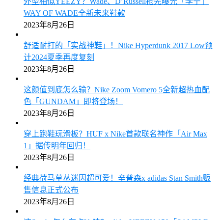
外型相似YEEZY？Wade、D’Russell抢先曝光「李宁」
WAY OF WADE全新未来鞋款
2023年8月26日
舒适耐打的「实战神鞋」！Nike Hyperdunk 2017 Low预
计2024夏季再度复刻
2023年8月26日
这颜值到底怎么输？Nike Zoom Vomero 5全新超热血配
色「GUNDAM」即将登场！
2023年8月26日
穿上跑鞋玩滑板？HUF x Nike首款联名神作「Air Max
1」据传明年回归！
2023年8月26日
经典荷马草丛迷因超可爱！辛普森x adidas Stan Smith贩
售信息正式公布
2023年8月26日