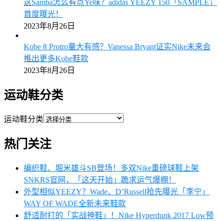
这Samba怎么有点Ye味？adidas YEEZY 150「SAMPLE」
首度曝光！
2023年8月26日
Kobe 8 Protro量大有感？Vanessa Bryant证实Nike未来会
推出更多Kobe鞋款
2023年8月26日
运动鞋分类
运动鞋分类
热门关注
编织鞋、堀米雄斗SB登场！多双Nike重磅球鞋上架
SNKRS官网，「这天开始」跪求运气爆棚！
外型相似YEEZY？Wade、D’Russell抢先曝光「李宁」
WAY OF WADE全新未来鞋款
舒适耐打的「实战神鞋」！Nike Hyperdunk 2017 Low预