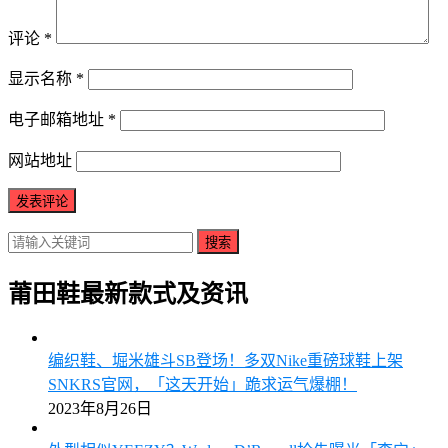
评论
*
显示名称
*
电子邮箱地址
*
网站地址
搜索
莆田鞋最新款式及资讯
编织鞋、堀米雄斗SB登场！多双Nike重磅球鞋上架
SNKRS官网，「这天开始」跪求运气爆棚！
2023年8月26日