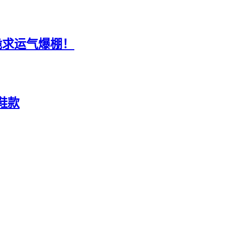
跪求运气爆棚！
来鞋款