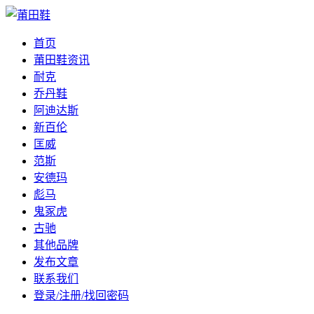
首页
莆田鞋资讯
耐克
乔丹鞋
阿迪达斯
新百伦
匡威
范斯
安德玛
彪马
鬼冢虎
古驰
其他品牌
发布文章
联系我们
登录/注册/找回密码