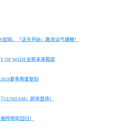
KRS官网，「这天开始」跪求运气爆棚！
AY OF WADE全新未来鞋款
预计2024夏季再度复刻
配色「GUNDAM」即将登场！
 1」据传明年回归！