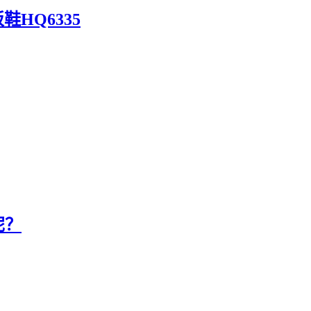
鞋HQ6335
呢？