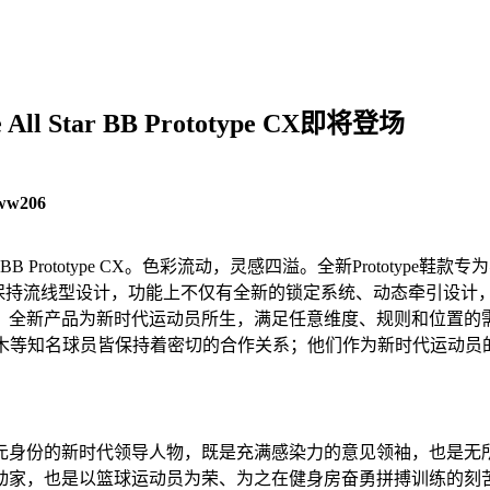
Star BB Prototype CX即将登场
ww206
ar BB Prototype CX。色彩流动，灵感四溢。全新Proto
保持流线型设计，功能上不仅有全新的锁定系统、动态牵引设计，更首次加
新时代运动员所生，满足任意维度、规则和位置的需求。一直以来，Conv
e Jr.、张宗宪及阿不都沙拉木等知名球员皆保持着密切的合作关系；他们作
元身份的新时代领导人物，既是充满感染力的意见领袖，也是无
活动家，也是以篮球运动员为荣、为之在健身房奋勇拼搏训练的刻