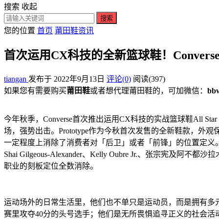
搜索
收起
搜索
您的位置
首页
莆田鞋资讯
首次运用CX科技的全新篮球鞋！Converse All 
tiangan
发布于 2022年9月13日
评论(0)
阅读
(397)
如果您有需要购买
莆田鞋
或者想代理莆田鞋的，可加微信：
bb
今年秋季，Converse首次推出运用CX科技的实战篮球鞋All St
场，强势出击。Prototype作为今秋首次发售的全新鞋款，外观
一定程度上消除了消费者对「后卫」或者「前锋」的位置定义。全新产品为
Shai Gilgeous-Alexander、Kelly Oubr
职业的刻板定位全数消除。
运动场外的日常生活里，他们也不单只是运动员，而是拥有多
赛里攻夺40分的头号选手；他们是无所畏惧追寻正义的社会