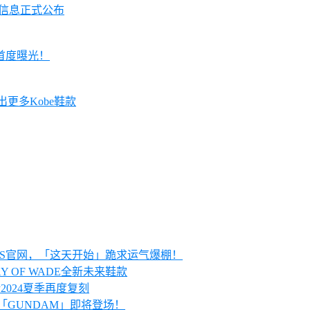
贩售信息正式公布
E」首度曝光！
会推出更多Kobe鞋款
KRS官网，「这天开始」跪求运气爆棚！
AY OF WADE全新未来鞋款
预计2024夏季再度复刻
配色「GUNDAM」即将登场！