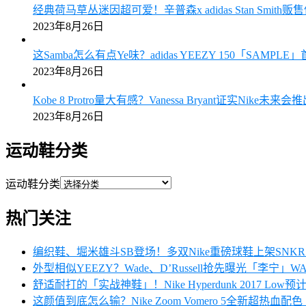
经典荷马草丛迷因超可爱！辛普森x adidas Stan Smith
2023年8月26日
这Samba怎么有点Ye味？adidas YEEZY 150「SAMPL
2023年8月26日
Kobe 8 Protro量大有感？Vanessa Bryant证实Nike未来
2023年8月26日
运动鞋分类
运动鞋分类
热门关注
编织鞋、堀米雄斗SB登场！多双Nike重磅球鞋上架SN
外型相似YEEZY？Wade、D’Russell抢先曝光「李宁」W
舒适耐打的「实战神鞋」！Nike Hyperdunk 2017 Low
这颜值到底怎么输？Nike Zoom Vomero 5全新超热血