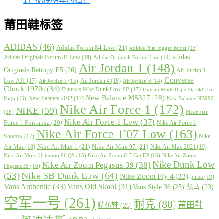
1」据传明年回归！
莆田鞋标签
ADIDAS
(46)
Adidas Forum 84 Low
(21)
Adidas Nite Jogger Boost
(15)
adidas
Adidas Originals Forum 84 Low
(19)
Adidas Originals Forum Low
(14)
Air Jordan 1
(148)
Originals Retropy E5
(26)
Air Jordan 1
Converse
Low AJ1
(17)
Air Jordan 4
(18)
Air Jordan 3
(15)
Air Jordan 6
(14)
Chuck 1970s
(34)
Futura x Nike Dunk Low SB
(17)
Human Made Bape Sta Sk8 To
New Balance MS327
(28)
New Balance 2002
(17)
Nigo
(16)
New Balance NB990
Nike Air Force 1
(172)
NIKE
(59)
Nike Air
(16)
Nike Air Force 1 Low
(37)
Force 1 Fontanka
(20)
Nike Air Force 1
Nike Air Force 1'07 Low
(163)
Shadow
(17)
Nike
Nike Air Max 1
(21)
Nike Air Max 97
(21)
Air Max
(18)
Nike Air Max 2021
(19)
Nike Air More Uptempo 96 QS
(15)
Nike Air Zoom G.T.Cut EP
(16)
Nike Air Zoom
Nike Dunk Low
Nike Air Zoom Pegasus 39
(38)
Pegasus 38
(16)
Nike SB Dunk Low
(64)
(53)
Nike Zoom Fly 4
(33)
puma
(19)
Vans Authentic
(33)
Vans Old Skool
(31)
Vans Style 36
(25)
彪马
(23)
空军一号
(261)
耐克
(88)
莆田鞋
精仿鞋
(26)