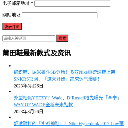
电子邮箱地址
*
网站地址
搜索
莆田鞋最新款式及资讯
编织鞋、堀米雄斗SB登场！多双Nike重磅球鞋上架
SNKRS官网，「这天开始」跪求运气爆棚！
2023年8月26日
外型相似YEEZY？Wade、D’Russell抢先曝光「李宁」
WAY OF WADE全新未来鞋款
2023年8月26日
舒适耐打的「实战神鞋」！Nike Hyperdunk 2017 Low预