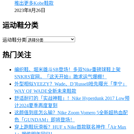
推出更多Kobe鞋款
2023年8月26日
运动鞋分类
运动鞋分类
热门关注
编织鞋、堀米雄斗SB登场！多双Nike重磅球鞋上架
SNKRS官网，「这天开始」跪求运气爆棚！
外型相似YEEZY？Wade、D’Russell抢先曝光「李宁」
WAY OF WADE全新未来鞋款
舒适耐打的「实战神鞋」！Nike Hyperdunk 2017 Low预
计2024夏季再度复刻
这颜值到底怎么输？Nike Zoom Vomero 5全新超热血配
色「GUNDAM」即将登场！
穿上跑鞋玩滑板？HUF x Nike首款联名神作「Air Max