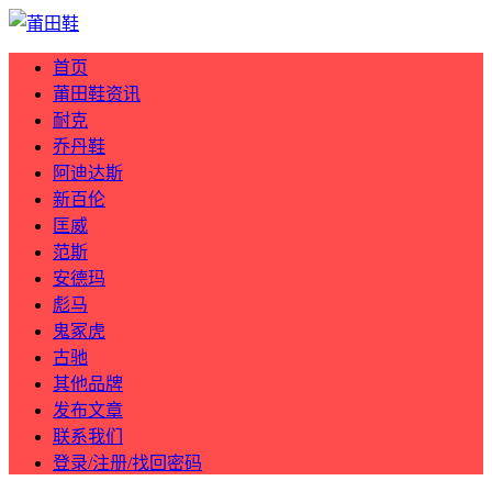
首页
莆田鞋资讯
耐克
乔丹鞋
阿迪达斯
新百伦
匡威
范斯
安德玛
彪马
鬼冢虎
古驰
其他品牌
发布文章
联系我们
登录/注册/找回密码