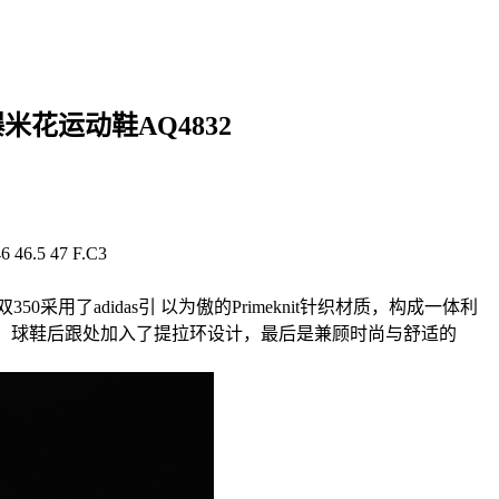
颗粒真爆米花运动鞋AQ4832
 46.5 47 F.C3
这双350采用了adidas引 以为傲的Primeknit针织材质，构成一体利
的Logo，球鞋后跟处加入了提拉环设计，最后是兼顾时尚与舒适的