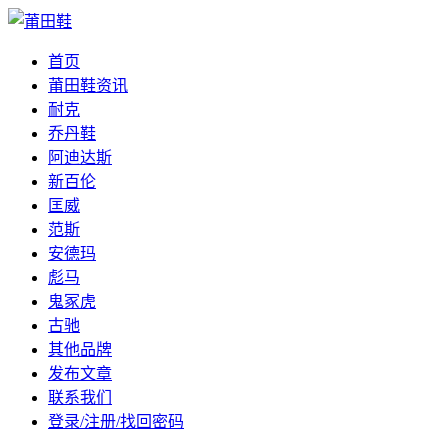
首页
莆田鞋资讯
耐克
乔丹鞋
阿迪达斯
新百伦
匡威
范斯
安德玛
彪马
鬼冢虎
古驰
其他品牌
发布文章
联系我们
登录/注册/找回密码