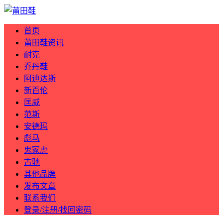
首页
莆田鞋资讯
耐克
乔丹鞋
阿迪达斯
新百伦
匡威
范斯
安德玛
彪马
鬼冢虎
古驰
其他品牌
发布文章
联系我们
登录/注册/找回密码