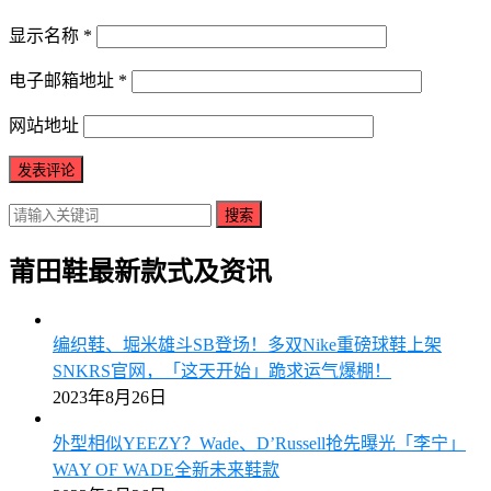
显示名称
*
电子邮箱地址
*
网站地址
搜索
莆田鞋最新款式及资讯
编织鞋、堀米雄斗SB登场！多双Nike重磅球鞋上架
SNKRS官网，「这天开始」跪求运气爆棚！
2023年8月26日
外型相似YEEZY？Wade、D’Russell抢先曝光「李宁」
WAY OF WADE全新未来鞋款