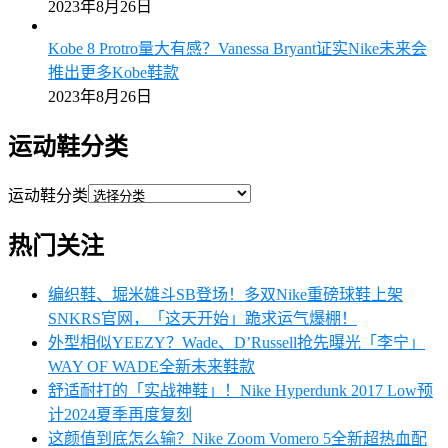
2023年8月26日
Kobe 8 Protro量大有感？Vanessa Bryant证实Nike未来会
推出更多Kobe鞋款
2023年8月26日
运动鞋分类
运动鞋分类
热门关注
编织鞋、堀米雄斗SB登场！多双Nike重磅球鞋上架
SNKRS官网，「这天开始」跪求运气爆棚！
外型相似YEEZY？Wade、D’Russell抢先曝光「李宁」
WAY OF WADE全新未来鞋款
舒适耐打的「实战神鞋」！Nike Hyperdunk 2017 Low预
计2024夏季再度复刻
这颜值到底怎么输？Nike Zoom Vomero 5全新超热血配