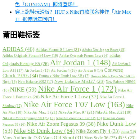
色「GUNDAM」即将登场！
穿上跑鞋玩滑板？HUF x Nike首款联名神作「Air Max
1」据传明年回归！
莆田鞋标签
ADIDAS
(46)
Adidas Forum 84 Low
(21)
Adidas Nite Jogger Boost
(15)
adidas
Adidas Originals Forum 84 Low
(19)
Adidas Originals Forum Low
(14)
Air Jordan 1
(148)
Originals Retropy E5
(26)
Air Jordan 1
Converse
Low AJ1
(17)
Air Jordan 4
(18)
Air Jordan 3
(15)
Air Jordan 6
(14)
Chuck 1970s
(34)
Futura x Nike Dunk Low SB
(17)
Human Made Bape Sta Sk8 To
New Balance MS327
(28)
New Balance 2002
(17)
Nigo
(16)
New Balance NB990
Nike Air Force 1
(172)
NIKE
(59)
Nike Air
(16)
Nike Air Force 1 Low
(37)
Force 1 Fontanka
(20)
Nike Air Force 1
Nike Air Force 1'07 Low
(163)
Shadow
(17)
Nike
Nike Air Max 1
(21)
Nike Air Max 97
(21)
Air Max
(18)
Nike Air Max 2021
(19)
Nike Air More Uptempo 96 QS
(15)
Nike Air Zoom G.T.Cut EP
(16)
Nike Air Zoom
Nike Dunk Low
Nike Air Zoom Pegasus 39
(38)
Pegasus 38
(16)
Nike SB Dunk Low
(64)
(53)
Nike Zoom Fly 4
(33)
puma
(19)
Vans Authentic
(33)
Vans Old Skool
(31)
Vans Style 36
(25)
彪马
(23)