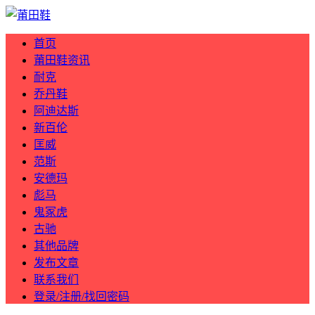
首页
莆田鞋资讯
耐克
乔丹鞋
阿迪达斯
新百伦
匡威
范斯
安德玛
彪马
鬼冢虎
古驰
其他品牌
发布文章
联系我们
登录/注册/找回密码