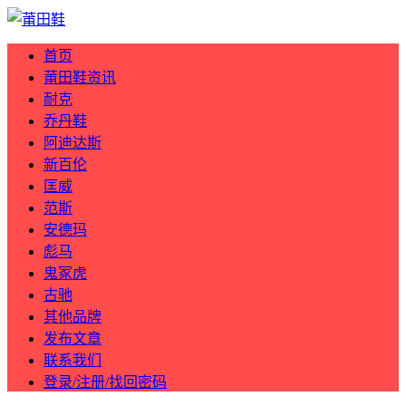
首页
莆田鞋资讯
耐克
乔丹鞋
阿迪达斯
新百伦
匡威
范斯
安德玛
彪马
鬼冢虎
古驰
其他品牌
发布文章
联系我们
登录/注册/找回密码