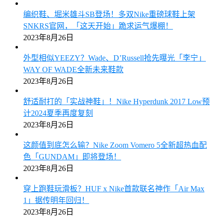
编织鞋、堀米雄斗SB登场！多双Nike重磅球鞋上架
SNKRS官网，「这天开始」跪求运气爆棚！
2023年8月26日
外型相似YEEZY？Wade、D’Russell抢先曝光「李宁」
WAY OF WADE全新未来鞋款
2023年8月26日
舒适耐打的「实战神鞋」！Nike Hyperdunk 2017 Low预
计2024夏季再度复刻
2023年8月26日
这颜值到底怎么输？Nike Zoom Vomero 5全新超热血配
色「GUNDAM」即将登场！
2023年8月26日
穿上跑鞋玩滑板？HUF x Nike首款联名神作「Air Max
1」据传明年回归！
2023年8月26日