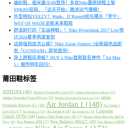
编织鞋、堀米雄斗SB登场！多双Nike重磅球鞋上架
SNKRS官网，「这天开始」跪求运气爆棚！
外型相似YEEZY？Wade、D’Russell抢先曝光「李宁」
WAY OF WADE全新未来鞋款
舒适耐打的「实战神鞋」！Nike Hyperdunk 2017 Low预
计2024夏季再度复刻
这颜值到底怎么输？Nike Zoom Vomero 5全新超热血配
色「GUNDAM」即将登场！
穿上跑鞋玩滑板？HUF x Nike首款联名神作「Air Max
1」据传明年回归！
莆田鞋标签
ADIDAS
(46)
Adidas Forum 84 Low
(21)
Adidas Nite Jogger Boost
(15)
adidas
Adidas Originals Forum 84 Low
(19)
Adidas Originals Forum Low
(14)
Air Jordan 1
(148)
Originals Retropy E5
(26)
Air Jordan 1
Converse
Low AJ1
(17)
Air Jordan 4
(18)
Air Jordan 3
(15)
Air Jordan 6
(14)
Chuck 1970s
(34)
Futura x Nike Dunk Low SB
(17)
Human Made Bape Sta Sk8 To
New Balance MS327
(28)
New Balance 2002
(17)
Nigo
(16)
New Balance NB990