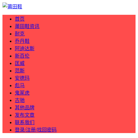
首页
莆田鞋资讯
耐克
乔丹鞋
阿迪达斯
新百伦
匡威
范斯
安德玛
彪马
鬼冢虎
古驰
其他品牌
发布文章
联系我们
登录/注册/找回密码