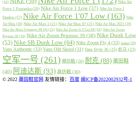
Nike Air Force 1
(172)
NIKE
(59)
Nike Air
(16)
Nike Air Force 1 Low
(37)
Force 1 Fontanka
(20)
Nike Air Force 1
Nike Air Force 1'07 Low
(163)
Shadow
(17)
Nike
Nike Air Max 1
(21)
Nike Air Max 97
(21)
Air Max
(18)
Nike Air Max 2021
(19)
Nike Air More Uptempo 96 QS
(15)
Nike Air Zoom G.T.Cut EP
(16)
Nike Air Zoom
Nike Dunk Low
Nike Air Zoom Pegasus 39
(38)
Pegasus 38
(16)
Nike SB Dunk Low
(64)
(53)
Nike Zoom Fly 4
(33)
puma
(19)
Vans Authentic
(33)
Vans Old Skool
(31)
Vans Style 36
(25)
彪马
(23)
空军一号
(261)
耐克
(88)
莆田鞋
精仿鞋
(26)
阿迪达斯
(93)
(40)
高仿鞋
(30)
© 2022
莆田鞋官网
友情链接：
百度
闽ICP备2022002932号-1