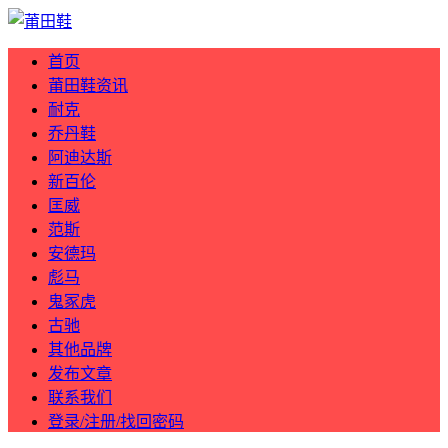
首页
莆田鞋资讯
耐克
乔丹鞋
阿迪达斯
新百伦
匡威
范斯
安德玛
彪马
鬼冢虎
古驰
其他品牌
发布文章
联系我们
登录/注册/找回密码