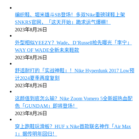
编织鞋、堀米雄斗SB登场！多双Nike重磅球鞋上架
SNKRS官网，「这天开始」跪求运气爆棚！
2023年8月26日
外型相似YEEZY？Wade、D’Russell抢先曝光「李宁」
WAY OF WADE全新未来鞋款
2023年8月26日
舒适耐打的「实战神鞋」！Nike Hyperdunk 2017 Low预
计2024夏季再度复刻
2023年8月26日
这颜值到底怎么输？Nike Zoom Vomero 5全新超热血配
色「GUNDAM」即将登场！
2023年8月26日
穿上跑鞋玩滑板？HUF x Nike首款联名神作「Air Max
1」据传明年回归！