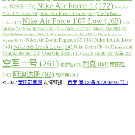
Nike Air Force 1
(172)
NIKE
(59)
Nike Air
(16)
Nike Air Force 1 Low
(37)
Force 1 Fontanka
(20)
Nike Air Force 1
Nike Air Force 1'07 Low
(163)
Shadow
(17)
Nike
Nike Air Max 1
(21)
Nike Air Max 97
(21)
Air Max
(18)
Nike Air Max 2021
(19)
Nike Air More Uptempo 96 QS
(15)
Nike Air Zoom G.T.Cut EP
(16)
Nike Air Zoom
Nike Dunk Low
Nike Air Zoom Pegasus 39
(38)
Pegasus 38
(16)
Nike SB Dunk Low
(64)
(53)
Nike Zoom Fly 4
(33)
puma
(19)
Vans Authentic
(33)
Vans Old Skool
(31)
Vans Style 36
(25)
彪马
(23)
空军一号
(261)
耐克
(88)
莆田鞋
精仿鞋
(26)
阿迪达斯
(93)
(40)
高仿鞋
(30)
© 2022
莆田鞋官网
友情链接：
百度
闽ICP备2022002932号-1