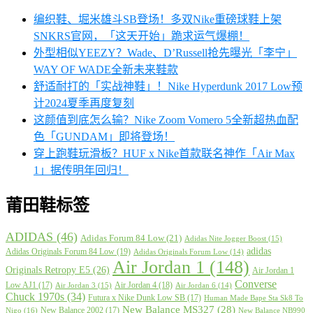
编织鞋、堀米雄斗SB登场！多双Nike重磅球鞋上架
SNKRS官网，「这天开始」跪求运气爆棚！
外型相似YEEZY？Wade、D’Russell抢先曝光「李宁」
WAY OF WADE全新未来鞋款
舒适耐打的「实战神鞋」！Nike Hyperdunk 2017 Low预
计2024夏季再度复刻
这颜值到底怎么输？Nike Zoom Vomero 5全新超热血配
色「GUNDAM」即将登场！
穿上跑鞋玩滑板？HUF x Nike首款联名神作「Air Max
1」据传明年回归！
莆田鞋标签
ADIDAS
(46)
Adidas Forum 84 Low
(21)
Adidas Nite Jogger Boost
(15)
adidas
Adidas Originals Forum 84 Low
(19)
Adidas Originals Forum Low
(14)
Air Jordan 1
(148)
Originals Retropy E5
(26)
Air Jordan 1
Converse
Low AJ1
(17)
Air Jordan 4
(18)
Air Jordan 3
(15)
Air Jordan 6
(14)
Chuck 1970s
(34)
Futura x Nike Dunk Low SB
(17)
Human Made Bape Sta Sk8 To
New Balance MS327
(28)
New Balance 2002
(17)
Nigo
(16)
New Balance NB990