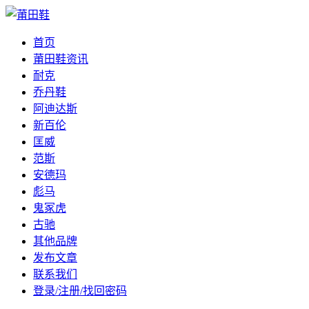
首页
莆田鞋资讯
耐克
乔丹鞋
阿迪达斯
新百伦
匡威
范斯
安德玛
彪马
鬼冢虎
古驰
其他品牌
发布文章
联系我们
登录/注册/找回密码