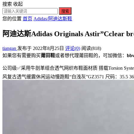
搜索
收起
搜索
您的位置
首页
Adidas/阿迪达斯鞋
阿迪达斯Adidas Originals Astir”Cc
tiangan
发布于 2022年8月25日
评论(0)
阅读
(818)
如果您有需要购买
莆田鞋
或者想代理莆田鞋的，可加微信：
bb
公司级✅采用牛剖革组合透气网织布鞋面材质 搭载Torsion System抗扭转科
风复古透气缓震休闲运动慢跑鞋“白浅灰”GZ3571 尺码：35.5 36 36⅔ 37⅓