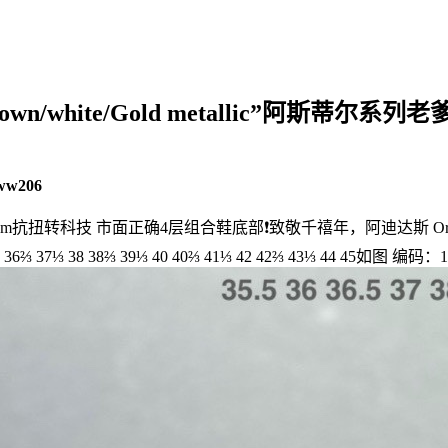
lear brown/white/Gold metallic
ww206
技 市面正确4层组合鞋底部❗️致敬千禧年，阿迪达斯 Originals Astir”
 38 38⅔ 39⅓ 40 40⅔ 41⅓ 42 42⅔ 43⅓ 44 45如图 编码：1