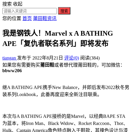
搜索
收起
搜索
您的位置
首页
莆田鞋资讯
我是钢铁人！Marvel x A BATHING
APE︎「复仇者联名系列」即将发布
tiangan
发布于 2022年8月21日
评论(0)
阅读
(384)
如果您有需要购买
莆田鞋
或者想代理莆田鞋的，可加微信：
bbww206
继A BATHING APE︎携手New Balance，并即后发布2022秋冬男
装系列Lookbook，此番再度迎来全新注目联乘。
本次与A BATHING APE︎接桥的是Marvel，以经典BAPE STA
为蓝本，将Iron Man、Black Widow、Rocket Raccoon、Thor、
Hulk、Captain America角色特点融入于鞋款，其撞色设计与漆