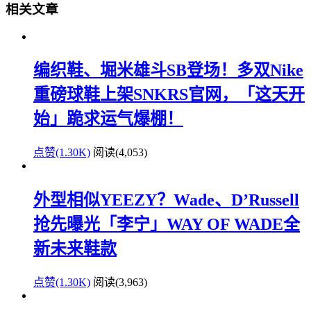
相关文章
编织鞋、堀米雄斗SB登场！多双Nike
重磅球鞋上架SNKRS官网，「这天开
始」跪求运气爆棚！
点赞(1.30K)
阅读
(4,053)
外型相似YEEZY？Wade、D’Russell
抢先曝光「李宁」WAY OF WADE全
新未来鞋款
点赞(1.30K)
阅读
(3,963)