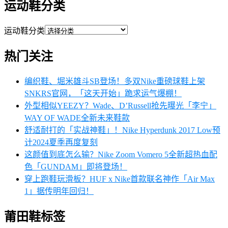
运动鞋分类
运动鞋分类
热门关注
编织鞋、堀米雄斗SB登场！多双Nike重磅球鞋上架
SNKRS官网，「这天开始」跪求运气爆棚！
外型相似YEEZY？Wade、D’Russell抢先曝光「李宁」
WAY OF WADE全新未来鞋款
舒适耐打的「实战神鞋」！Nike Hyperdunk 2017 Low预
计2024夏季再度复刻
这颜值到底怎么输？Nike Zoom Vomero 5全新超热血配
色「GUNDAM」即将登场！
穿上跑鞋玩滑板？HUF x Nike首款联名神作「Air Max
1」据传明年回归！
莆田鞋标签