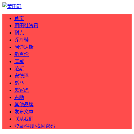
首页
莆田鞋资讯
耐克
乔丹鞋
阿迪达斯
新百伦
匡威
范斯
安德玛
彪马
鬼冢虎
古驰
其他品牌
发布文章
联系我们
登录/注册/找回密码