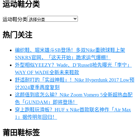
运动鞋分类
运动鞋分类
热门关注
编织鞋、堀米雄斗SB登场！多双Nike重磅球鞋上架
SNKRS官网，「这天开始」跪求运气爆棚！
外型相似YEEZY？Wade、D’Russell抢先曝光「李宁」
WAY OF WADE全新未来鞋款
舒适耐打的「实战神鞋」！Nike Hyperdunk 2017 Low预
计2024夏季再度复刻
这颜值到底怎么输？Nike Zoom Vomero 5全新超热血配
色「GUNDAM」即将登场！
穿上跑鞋玩滑板？HUF x Nike首款联名神作「Air Max
1」据传明年回归！
莆田鞋标签