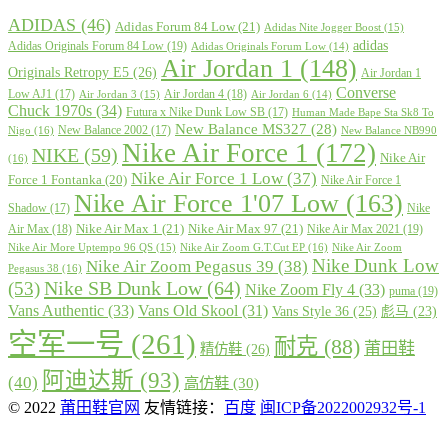
ADIDAS
(46)
Adidas Forum 84 Low
(21)
Adidas Nite Jogger Boost
(15)
adidas
Adidas Originals Forum 84 Low
(19)
Adidas Originals Forum Low
(14)
Air Jordan 1
(148)
Originals Retropy E5
(26)
Air Jordan 1
Converse
Low AJ1
(17)
Air Jordan 4
(18)
Air Jordan 3
(15)
Air Jordan 6
(14)
Chuck 1970s
(34)
Futura x Nike Dunk Low SB
(17)
Human Made Bape Sta Sk8 To
New Balance MS327
(28)
New Balance 2002
(17)
Nigo
(16)
New Balance NB990
Nike Air Force 1
(172)
NIKE
(59)
Nike Air
(16)
Nike Air Force 1 Low
(37)
Force 1 Fontanka
(20)
Nike Air Force 1
Nike Air Force 1'07 Low
(163)
Shadow
(17)
Nike
Nike Air Max 1
(21)
Nike Air Max 97
(21)
Air Max
(18)
Nike Air Max 2021
(19)
Nike Air More Uptempo 96 QS
(15)
Nike Air Zoom G.T.Cut EP
(16)
Nike Air Zoom
Nike Dunk Low
Nike Air Zoom Pegasus 39
(38)
Pegasus 38
(16)
Nike SB Dunk Low
(64)
(53)
Nike Zoom Fly 4
(33)
puma
(19)
Vans Authentic
(33)
Vans Old Skool
(31)
Vans Style 36
(25)
彪马
(23)
空军一号
(261)
耐克
(88)
莆田鞋
精仿鞋
(26)
阿迪达斯
(93)
(40)
高仿鞋
(30)
© 2022
莆田鞋官网
友情链接：
百度
闽ICP备2022002932号-1