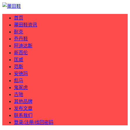
首页
莆田鞋资讯
耐克
乔丹鞋
阿迪达斯
新百伦
匡威
范斯
安德玛
彪马
鬼冢虎
古驰
其他品牌
发布文章
联系我们
登录/注册/找回密码