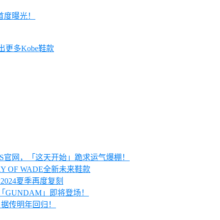
E」首度曝光！
会推出更多Kobe鞋款
KRS官网，「这天开始」跪求运气爆棚！
AY OF WADE全新未来鞋款
预计2024夏季再度复刻
配色「GUNDAM」即将登场！
 1」据传明年回归！