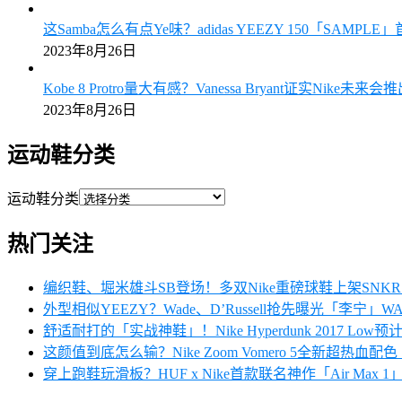
这Samba怎么有点Ye味？adidas YEEZY 150「SAMPL
2023年8月26日
Kobe 8 Protro量大有感？Vanessa Bryant证实Nike未来
2023年8月26日
运动鞋分类
运动鞋分类
热门关注
编织鞋、堀米雄斗SB登场！多双Nike重磅球鞋上架SN
外型相似YEEZY？Wade、D’Russell抢先曝光「李宁」W
舒适耐打的「实战神鞋」！Nike Hyperdunk 2017 Low
这颜值到底怎么输？Nike Zoom Vomero 5全新超热血
穿上跑鞋玩滑板？HUF x Nike首款联名神作「Air Max