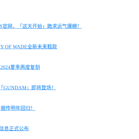
KRS官网，「这天开始」跪求运气爆棚！
AY OF WADE全新未来鞋款
预计2024夏季再度复刻
配色「GUNDAM」即将登场！
 1」据传明年回归！
贩售信息正式公布