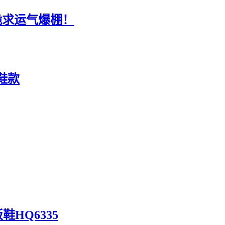
跪求运气爆棚！
来鞋款
鞋HQ6335