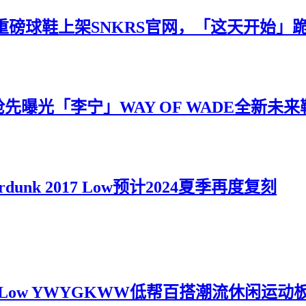
e重磅球鞋上架SNKRS官网，「这天开始」
ll抢先曝光「李宁」WAY OF WADE全新未
unk 2017 Low预计2024夏季再度复刻
84 Low YWYGKWW低帮百搭潮流休闲运动板