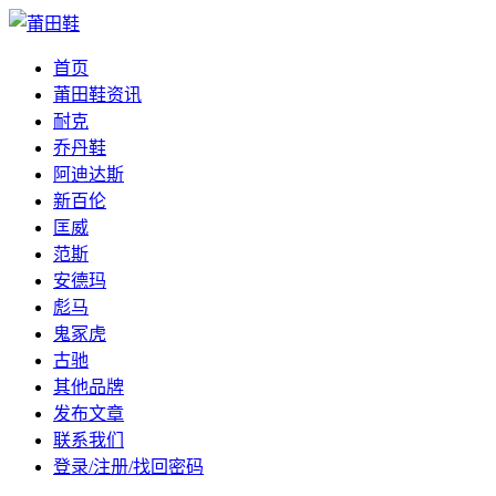
首页
莆田鞋资讯
耐克
乔丹鞋
阿迪达斯
新百伦
匡威
范斯
安德玛
彪马
鬼冢虎
古驰
其他品牌
发布文章
联系我们
登录/注册/找回密码