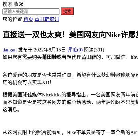
搜索
收起
搜索
您的位置
首页
莆田鞋资讯
直接送一双也太爽！美国网友向Nike许愿复刻A
tiangan
发布于 2022年8月15日
评论(0)
阅读
(391)
如果您有需要购买
莆田鞋
或者想代理莆田鞋的，可加微信：
bb
各位爱鞋的朋友是否也常常许愿，希望有什么梦幻鞋款能够复
茫的机会可以实现XD！
根据美国球鞋媒体Nicekicks的报导指出，一名美国网友两年前在自
而不知道是否是被这名网友的诚心给感动，两年后Nike不只复刻
这消息。
从这网友附上的照片能看到，Nike不单只是寄了一双全新的Air Max