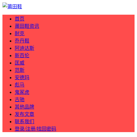
首页
莆田鞋资讯
耐克
乔丹鞋
阿迪达斯
新百伦
匡威
范斯
安德玛
彪马
鬼冢虎
古驰
其他品牌
发布文章
联系我们
登录/注册/找回密码