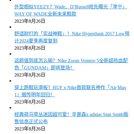
外型相似YEEZY？Wade、D’Russell抢先曝光「李宁」
WAY OF WADE全新未来鞋款
2023年8月26日
舒适耐打的「实战神鞋」！Nike Hyperdunk 2017 Low预
计2024夏季再度复刻
2023年8月26日
这颜值到底怎么输？Nike Zoom Vomero 5全新超热血配
色「GUNDAM」即将登场！
2023年8月26日
穿上跑鞋玩滑板？HUF x Nike首款联名神作「Air Max
1」据传明年回归！
2023年8月26日
经典荷马草丛迷因超可爱！辛普森x adidas Stan Smith贩
售信息正式公布
2023年8月26日