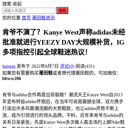
搜索
收起
搜索
您的位置
首页
莆田鞋资讯
肯爷不演了？Kanye West声称adidas未经
批准就进行YEEZY DAY大规模补货，IG
多项指控引起全球鞋迷热议！
tiangan
发布于 2022年8月7日
评论(0)
阅读
(431)
如果您有需要购买
莆田鞋
或者想代理莆田鞋的，可加微信：
bbww206
肯爷与adidas合作再度出现裂痕？潮流天王Kanye West自2013
年宣布转投adidas怀抱后，在当年可说是震撼全球，双方携手
打造出许多风靡潮流圈的大势鞋款，也让adidas声势不断上
涨，成为引领流行的领头品牌。不料，近年来肯爷与adidas的
关系日渐紧张，先是Kanye West多次被人直击违约上脚Nike鞋