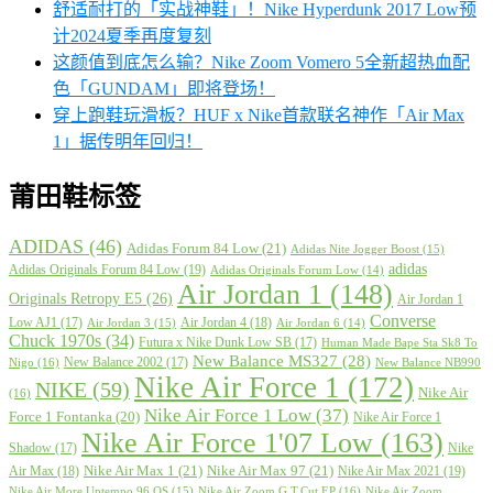
舒适耐打的「实战神鞋」！Nike Hyperdunk 2017 Low预
计2024夏季再度复刻
这颜值到底怎么输？Nike Zoom Vomero 5全新超热血配
色「GUNDAM」即将登场！
穿上跑鞋玩滑板？HUF x Nike首款联名神作「Air Max
1」据传明年回归！
莆田鞋标签
ADIDAS
(46)
Adidas Forum 84 Low
(21)
Adidas Nite Jogger Boost
(15)
adidas
Adidas Originals Forum 84 Low
(19)
Adidas Originals Forum Low
(14)
Air Jordan 1
(148)
Originals Retropy E5
(26)
Air Jordan 1
Converse
Low AJ1
(17)
Air Jordan 4
(18)
Air Jordan 3
(15)
Air Jordan 6
(14)
Chuck 1970s
(34)
Futura x Nike Dunk Low SB
(17)
Human Made Bape Sta Sk8 To
New Balance MS327
(28)
New Balance 2002
(17)
Nigo
(16)
New Balance NB990
Nike Air Force 1
(172)
NIKE
(59)
Nike Air
(16)
Nike Air Force 1 Low
(37)
Force 1 Fontanka
(20)
Nike Air Force 1
Nike Air Force 1'07 Low
(163)
Shadow
(17)
Nike
Nike Air Max 1
(21)
Nike Air Max 97
(21)
Air Max
(18)
Nike Air Max 2021
(19)
Nike Air More Uptempo 96 QS
(15)
Nike Air Zoom G.T.Cut EP
(16)
Nike Air Zoom