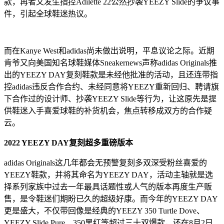
款，再者又发生指控Adilette 22公然抄袭YEEZY Slide的争议事
件，引起全球鞋迷热议。
而在Kanye West和adidas尚未做出说明，平息议论之际。近期
肯爷又向美国知名球鞋媒体Sneakernews声称adidas Originals推
出的YEEZY DAY复刻鞋款是未经他批准的活动，且还连带指
控adidas违反合作合约、未经同意将YEEZY重新回归、聘请旗
下合作过的设计师、抄袭YEEZY Slide等行为，让这原先是提
供鞋迷入手喜爱球鞋的补货机会，焦点转移成双方的合作疑
云。
2022 YEEZY DAY复刻超多重磅版本
adidas Originals这几年都会无预警复刻多双深受粉丝喜爱的
YEEZY鞋款，并将其命名为YEEZY DAY，活动主轴就是选
择系列家族中过去一年最具话题性或人气的版本再度生产贩
售，是令鞋迷们期盼已久的超级好康。而今年的YEEZY DAY
更是盛大，不仅带回像是经典的YEEZY 350 Turtle Dove、
YEEZY Slide Pure、350黑红等超过三十双爆款，还在8月2日