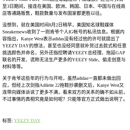
至3日期间，接连在美国、欧洲、韩国、日本、中国与在线商
店等通路贩售，鞋款数量与发布国家都更胜以往。
没想到，就在美国时间8月2日稍早，美国知名球鞋媒体
Sneakernews收到了一则肯爷个人IG帐号的私讯信息。根据内
容指出，Kanye West表示adidas没有经过他的许可就提出了
YEEZY DAY的想法，甚至也没经同意就补货过去款式和任意
挑选颜色并命名，另外还指控聘请YEEZY总经理、拖延GAP
联名的开发、谎称无法生产更多的YEEZY Slide、偷走创意与
材料等等。
关于肯爷这些年的行为与开呛，虽然adidas一直都未做出回
应，但经上次剑指Adilette 22拖鞋抄袭删文后，Kanye West又
连带向媒体诉说了更多不满，看来双方的关系的确不如从前，
不过事情的真相究竟是如何呢？只能等官方正式做出说明了。
标签:
YEEZY DAY