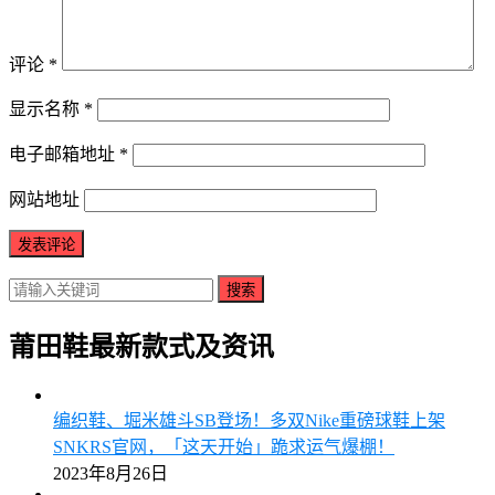
评论
*
显示名称
*
电子邮箱地址
*
网站地址
搜索
莆田鞋最新款式及资讯
编织鞋、堀米雄斗SB登场！多双Nike重磅球鞋上架
SNKRS官网，「这天开始」跪求运气爆棚！
2023年8月26日