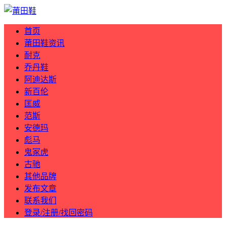
首页
莆田鞋资讯
耐克
乔丹鞋
阿迪达斯
新百伦
匡威
范斯
安德玛
彪马
鬼冢虎
古驰
其他品牌
发布文章
联系我们
登录/注册/找回密码