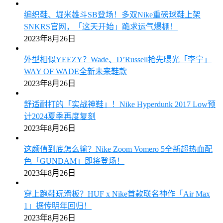
编织鞋、堀米雄斗SB登场！多双Nike重磅球鞋上架
SNKRS官网，「这天开始」跪求运气爆棚！
2023年8月26日
外型相似YEEZY？Wade、D’Russell抢先曝光「李宁」
WAY OF WADE全新未来鞋款
2023年8月26日
舒适耐打的「实战神鞋」！Nike Hyperdunk 2017 Low预
计2024夏季再度复刻
2023年8月26日
这颜值到底怎么输？Nike Zoom Vomero 5全新超热血配
色「GUNDAM」即将登场！
2023年8月26日
穿上跑鞋玩滑板？HUF x Nike首款联名神作「Air Max
1」据传明年回归！
2023年8月26日