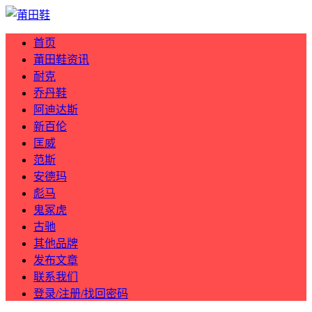
首页
莆田鞋资讯
耐克
乔丹鞋
阿迪达斯
新百伦
匡威
范斯
安德玛
彪马
鬼冢虎
古驰
其他品牌
发布文章
联系我们
登录/注册/找回密码