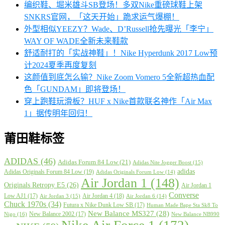
编织鞋、堀米雄斗SB登场！多双Nike重磅球鞋上架
SNKRS官网，「这天开始」跪求运气爆棚！
外型相似YEEZY？Wade、D’Russell抢先曝光「李宁」
WAY OF WADE全新未来鞋款
舒适耐打的「实战神鞋」！Nike Hyperdunk 2017 Low预
计2024夏季再度复刻
这颜值到底怎么输？Nike Zoom Vomero 5全新超热血配
色「GUNDAM」即将登场！
穿上跑鞋玩滑板？HUF x Nike首款联名神作「Air Max
1」据传明年回归！
莆田鞋标签
ADIDAS
(46)
Adidas Forum 84 Low
(21)
Adidas Nite Jogger Boost
(15)
adidas
Adidas Originals Forum 84 Low
(19)
Adidas Originals Forum Low
(14)
Air Jordan 1
(148)
Originals Retropy E5
(26)
Air Jordan 1
Converse
Low AJ1
(17)
Air Jordan 4
(18)
Air Jordan 3
(15)
Air Jordan 6
(14)
Chuck 1970s
(34)
Futura x Nike Dunk Low SB
(17)
Human Made Bape Sta Sk8 To
New Balance MS327
(28)
New Balance 2002
(17)
Nigo
(16)
New Balance NB990