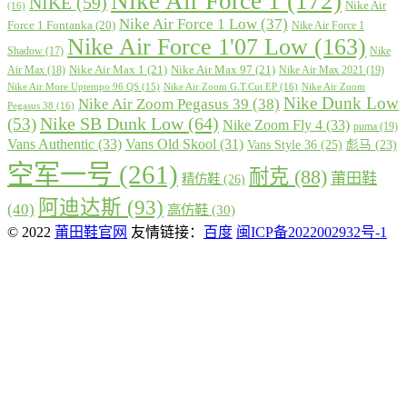
Nike Air Force 1
(172)
NIKE
(59)
Nike Air
(16)
Nike Air Force 1 Low
(37)
Force 1 Fontanka
(20)
Nike Air Force 1
Nike Air Force 1'07 Low
(163)
Shadow
(17)
Nike
Nike Air Max 1
(21)
Nike Air Max 97
(21)
Air Max
(18)
Nike Air Max 2021
(19)
Nike Air More Uptempo 96 QS
(15)
Nike Air Zoom G.T.Cut EP
(16)
Nike Air Zoom
Nike Dunk Low
Nike Air Zoom Pegasus 39
(38)
Pegasus 38
(16)
Nike SB Dunk Low
(64)
(53)
Nike Zoom Fly 4
(33)
puma
(19)
Vans Authentic
(33)
Vans Old Skool
(31)
Vans Style 36
(25)
彪马
(23)
空军一号
(261)
耐克
(88)
莆田鞋
精仿鞋
(26)
阿迪达斯
(93)
(40)
高仿鞋
(30)
© 2022
莆田鞋官网
友情链接：
百度
闽ICP备2022002932号-1