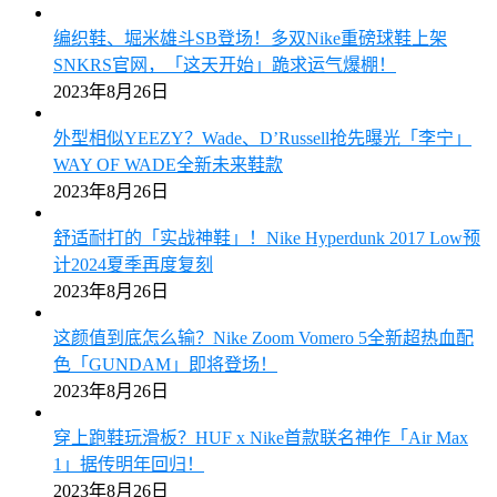
编织鞋、堀米雄斗SB登场！多双Nike重磅球鞋上架
SNKRS官网，「这天开始」跪求运气爆棚！
2023年8月26日
外型相似YEEZY？Wade、D’Russell抢先曝光「李宁」
WAY OF WADE全新未来鞋款
2023年8月26日
舒适耐打的「实战神鞋」！Nike Hyperdunk 2017 Low预
计2024夏季再度复刻
2023年8月26日
这颜值到底怎么输？Nike Zoom Vomero 5全新超热血配
色「GUNDAM」即将登场！
2023年8月26日
穿上跑鞋玩滑板？HUF x Nike首款联名神作「Air Max
1」据传明年回归！
2023年8月26日