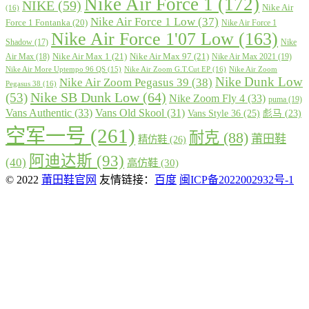
Nike Air Force 1
(172)
NIKE
(59)
Nike Air
(16)
Nike Air Force 1 Low
(37)
Force 1 Fontanka
(20)
Nike Air Force 1
Nike Air Force 1'07 Low
(163)
Shadow
(17)
Nike
Nike Air Max 1
(21)
Nike Air Max 97
(21)
Air Max
(18)
Nike Air Max 2021
(19)
Nike Air More Uptempo 96 QS
(15)
Nike Air Zoom G.T.Cut EP
(16)
Nike Air Zoom
Nike Dunk Low
Nike Air Zoom Pegasus 39
(38)
Pegasus 38
(16)
Nike SB Dunk Low
(64)
(53)
Nike Zoom Fly 4
(33)
puma
(19)
Vans Authentic
(33)
Vans Old Skool
(31)
Vans Style 36
(25)
彪马
(23)
空军一号
(261)
耐克
(88)
莆田鞋
精仿鞋
(26)
阿迪达斯
(93)
(40)
高仿鞋
(30)
© 2022
莆田鞋官网
友情链接：
百度
闽ICP备2022002932号-1