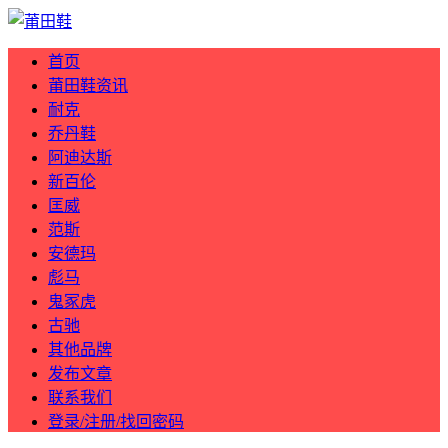
首页
莆田鞋资讯
耐克
乔丹鞋
阿迪达斯
新百伦
匡威
范斯
安德玛
彪马
鬼冢虎
古驰
其他品牌
发布文章
联系我们
登录/注册/找回密码