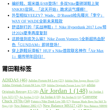
编织鞋、堀米雄斗SB登场！多双Nike重磅球鞋上架
SNKRS官网，「这天开始」跪求运气爆棚！
外型相似YEEZY？Wade、D’Russell抢先曝光「李宁」
WAY OF WADE全新未来鞋款
舒适耐打的「实战神鞋」！Nike Hyperdunk 2017 Low预
计2024夏季再度复刻
这颜值到底怎么输？Nike Zoom Vomero 5全新超热血配
色「GUNDAM」即将登场！
穿上跑鞋玩滑板？HUF x Nike首款联名神作「Air Max
1」据传明年回归！
莆田鞋标签
ADIDAS
(46)
Adidas Forum 84 Low
(21)
Adidas Nite Jogger Boost
(15)
adidas
Adidas Originals Forum 84 Low
(19)
Adidas Originals Forum Low
(14)
Air Jordan 1
(148)
Originals Retropy E5
(26)
Air Jordan 1
Converse
Low AJ1
(17)
Air Jordan 4
(18)
Air Jordan 3
(15)
Air Jordan 6
(14)
Chuck 1970s
(34)
Futura x Nike Dunk Low SB
(17)
Human Made Bape Sta Sk8 To
New Balance MS327
(28)
New Balance 2002
(17)
Nigo
(16)
New Balance NB990