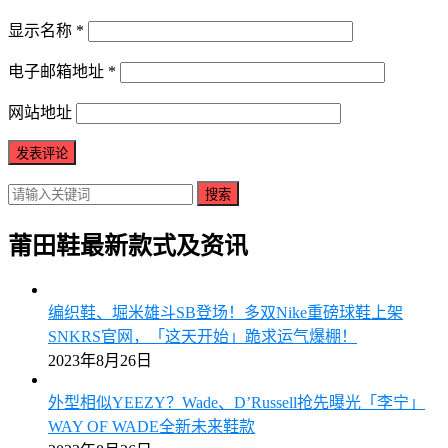
显示名称
*
电子邮箱地址
*
网站地址
搜索
莆田鞋最新款式及资讯
编织鞋、堀米雄斗SB登场！多双Nike重磅球鞋上架
SNKRS官网，「这天开始」跪求运气爆棚！
2023年8月26日
外型相似YEEZY？Wade、D’Russell抢先曝光「李宁」
WAY OF WADE全新未来鞋款