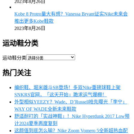
2023年8月26日
Kobe 8 Protro量大有感？Vanessa Bryant证实Nike未来会
推出更多Kobe鞋款
2023年8月26日
运动鞋分类
运动鞋分类
热门关注
编织鞋、堀米雄斗SB登场！多双Nike重磅球鞋上架
SNKRS官网，「这天开始」跪求运气爆棚！
外型相似YEEZY？Wade、D’Russell抢先曝光「李宁」
WAY OF WADE全新未来鞋款
舒适耐打的「实战神鞋」！Nike Hyperdunk 2017 Low预
计2024夏季再度复刻
这颜值到底怎么输？Nike Zoom Vomero 5全新超热血配