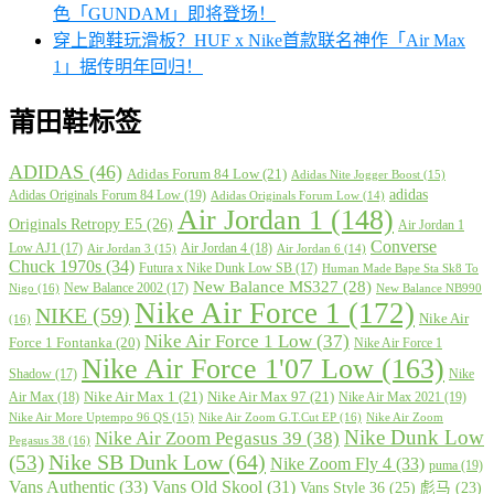
色「GUNDAM」即将登场！
穿上跑鞋玩滑板？HUF x Nike首款联名神作「Air Max
1」据传明年回归！
莆田鞋标签
ADIDAS
(46)
Adidas Forum 84 Low
(21)
Adidas Nite Jogger Boost
(15)
adidas
Adidas Originals Forum 84 Low
(19)
Adidas Originals Forum Low
(14)
Air Jordan 1
(148)
Originals Retropy E5
(26)
Air Jordan 1
Converse
Low AJ1
(17)
Air Jordan 4
(18)
Air Jordan 3
(15)
Air Jordan 6
(14)
Chuck 1970s
(34)
Futura x Nike Dunk Low SB
(17)
Human Made Bape Sta Sk8 To
New Balance MS327
(28)
New Balance 2002
(17)
Nigo
(16)
New Balance NB990
Nike Air Force 1
(172)
NIKE
(59)
Nike Air
(16)
Nike Air Force 1 Low
(37)
Force 1 Fontanka
(20)
Nike Air Force 1
Nike Air Force 1'07 Low
(163)
Shadow
(17)
Nike
Nike Air Max 1
(21)
Nike Air Max 97
(21)
Air Max
(18)
Nike Air Max 2021
(19)
Nike Air More Uptempo 96 QS
(15)
Nike Air Zoom G.T.Cut EP
(16)
Nike Air Zoom
Nike Dunk Low
Nike Air Zoom Pegasus 39
(38)
Pegasus 38
(16)
Nike SB Dunk Low
(64)
(53)
Nike Zoom Fly 4
(33)
puma
(19)
Vans Authentic
(33)
Vans Old Skool
(31)
Vans Style 36
(25)
彪马
(23)