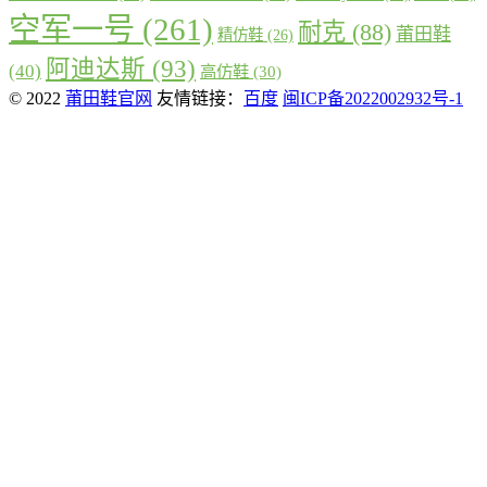
空军一号
(261)
耐克
(88)
莆田鞋
精仿鞋
(26)
阿迪达斯
(93)
(40)
高仿鞋
(30)
© 2022
莆田鞋官网
友情链接：
百度
闽ICP备2022002932号-1