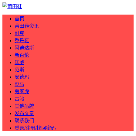
首页
莆田鞋资讯
耐克
乔丹鞋
阿迪达斯
新百伦
匡威
范斯
安德玛
彪马
鬼冢虎
古驰
其他品牌
发布文章
联系我们
登录/注册/找回密码