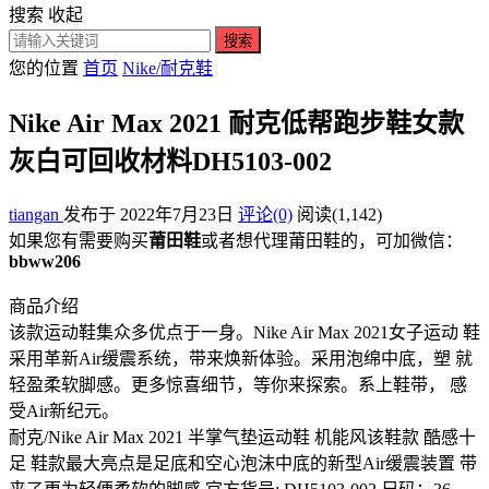
搜索
收起
搜索
您的位置
首页
Nike/耐克鞋
Nike Air Max 2021 耐克低帮跑步鞋女款
灰白可回收材料DH5103-002
tiangan
发布于 2022年7月23日
评论(0)
阅读
(1,142)
如果您有需要购买
莆田鞋
或者想代理莆田鞋的，可加微信：
bbww206
商品介绍
该款运动鞋集众多优点于一身。Nike Air Max 2021女子运动 鞋
采用革新Air缓震系统，带来焕新体验。采用泡绵中底，塑 就
轻盈柔软脚感。更多惊喜细节，等你来探索。系上鞋带， 感
受Air新纪元。
耐克/Nike Air Max 2021 半掌气垫运动鞋 机能风该鞋款 酷感十
足 鞋款最大亮点是足底和空心泡沫中底的新型Air缓震装置 带