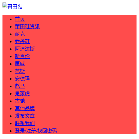
首页
莆田鞋资讯
耐克
乔丹鞋
阿迪达斯
新百伦
匡威
范斯
安德玛
彪马
鬼冢虎
古驰
其他品牌
发布文章
联系我们
登录/注册/找回密码