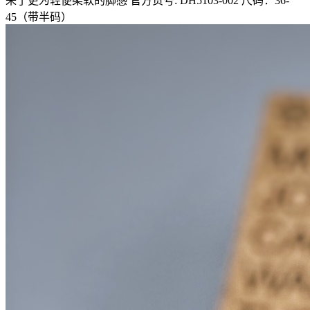
来了更为轻便柔软的脚感 官方货号: DH5103-002 尺码：36-
45（带半码）