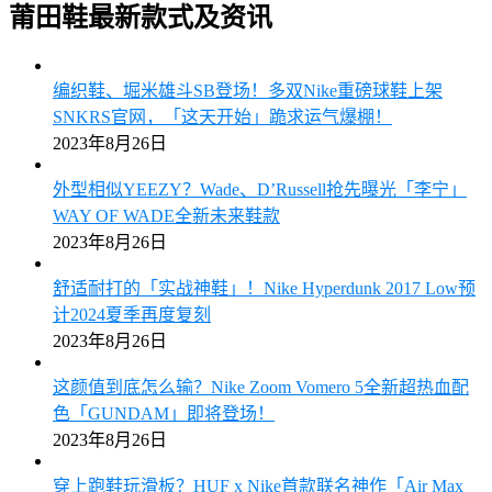
莆田鞋最新款式及资讯
编织鞋、堀米雄斗SB登场！多双Nike重磅球鞋上架
SNKRS官网，「这天开始」跪求运气爆棚！
2023年8月26日
外型相似YEEZY？Wade、D’Russell抢先曝光「李宁」
WAY OF WADE全新未来鞋款
2023年8月26日
舒适耐打的「实战神鞋」！Nike Hyperdunk 2017 Low预
计2024夏季再度复刻
2023年8月26日
这颜值到底怎么输？Nike Zoom Vomero 5全新超热血配
色「GUNDAM」即将登场！
2023年8月26日
穿上跑鞋玩滑板？HUF x Nike首款联名神作「Air Max