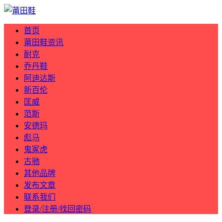
首页
莆田鞋资讯
耐克
乔丹鞋
阿迪达斯
新百伦
匡威
范斯
安德玛
彪马
鬼冢虎
古驰
其他品牌
发布文章
联系我们
登录/注册/找回密码