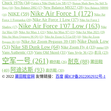
Chuck 1970s
(34)
Futura x Nike Dunk Low SB
(17)
Human Made Bape Sta Sk8 To
New Balance MS327
(28)
New Balance 2002
(17)
Nigo
(16)
New Balance NB990
Nike Air Force 1
(172)
NIKE
(59)
Nike Air
(16)
Nike Air Force 1 Low
(37)
Force 1 Fontanka
(20)
Nike Air Force 1
Nike Air Force 1'07 Low
(163)
Shadow
(17)
Nike
Nike Air Max 1
(21)
Nike Air Max 97
(21)
Air Max
(18)
Nike Air Max 2021
(19)
Nike Air More Uptempo 96 QS
(15)
Nike Air Zoom G.T.Cut EP
(16)
Nike Air Zoom
Nike Dunk Low
Nike Air Zoom Pegasus 39
(38)
Pegasus 38
(16)
Nike SB Dunk Low
(64)
(53)
Nike Zoom Fly 4
(33)
puma
(19)
Vans Authentic
(33)
Vans Old Skool
(31)
Vans Style 36
(25)
彪马
(23)
空军一号
(261)
耐克
(88)
莆田鞋
精仿鞋
(26)
阿迪达斯
(93)
(40)
高仿鞋
(30)
© 2022
莆田鞋官网
友情链接：
百度
闽ICP备2022002932号-1