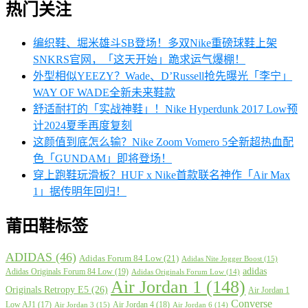
热门关注
编织鞋、堀米雄斗SB登场！多双Nike重磅球鞋上架
SNKRS官网，「这天开始」跪求运气爆棚！
外型相似YEEZY？Wade、D’Russell抢先曝光「李宁」
WAY OF WADE全新未来鞋款
舒适耐打的「实战神鞋」！Nike Hyperdunk 2017 Low预
计2024夏季再度复刻
这颜值到底怎么输？Nike Zoom Vomero 5全新超热血配
色「GUNDAM」即将登场！
穿上跑鞋玩滑板？HUF x Nike首款联名神作「Air Max
1」据传明年回归！
莆田鞋标签
ADIDAS
(46)
Adidas Forum 84 Low
(21)
Adidas Nite Jogger Boost
(15)
adidas
Adidas Originals Forum 84 Low
(19)
Adidas Originals Forum Low
(14)
Air Jordan 1
(148)
Originals Retropy E5
(26)
Air Jordan 1
Converse
Low AJ1
(17)
Air Jordan 4
(18)
Air Jordan 3
(15)
Air Jordan 6
(14)