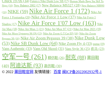
Chuck 1970s
(34)
Futura x Nike Dunk Low SB
(17)
Human Made Bape Sta Sk8 To
New Balance MS327
(28)
New Balance 2002
(17)
Nigo
(16)
New Balance NB990
Nike Air Force 1
(172)
NIKE
(59)
Nike Air
(16)
Nike Air Force 1 Low
(37)
Force 1 Fontanka
(20)
Nike Air Force 1
Nike Air Force 1'07 Low
(163)
Shadow
(17)
Nike
Nike Air Max 1
(21)
Nike Air Max 97
(21)
Air Max
(18)
Nike Air Max 2021
(19)
Nike Air More Uptempo 96 QS
(15)
Nike Air Zoom G.T.Cut EP
(16)
Nike Air Zoom
Nike Dunk Low
Nike Air Zoom Pegasus 39
(38)
Pegasus 38
(16)
Nike SB Dunk Low
(64)
(53)
Nike Zoom Fly 4
(33)
puma
(19)
Vans Authentic
(33)
Vans Old Skool
(31)
Vans Style 36
(25)
彪马
(23)
空军一号
(261)
耐克
(88)
莆田鞋
精仿鞋
(26)
阿迪达斯
(93)
(40)
高仿鞋
(30)
© 2022
莆田鞋官网
友情链接：
百度
闽ICP备2022002932号-1