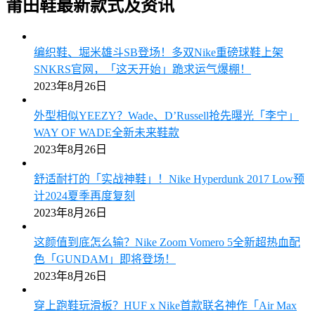
莆田鞋最新款式及资讯
编织鞋、堀米雄斗SB登场！多双Nike重磅球鞋上架
SNKRS官网，「这天开始」跪求运气爆棚！
2023年8月26日
外型相似YEEZY？Wade、D’Russell抢先曝光「李宁」
WAY OF WADE全新未来鞋款
2023年8月26日
舒适耐打的「实战神鞋」！Nike Hyperdunk 2017 Low预
计2024夏季再度复刻
2023年8月26日
这颜值到底怎么输？Nike Zoom Vomero 5全新超热血配
色「GUNDAM」即将登场！
2023年8月26日
穿上跑鞋玩滑板？HUF x Nike首款联名神作「Air Max