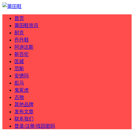
首页
莆田鞋资讯
耐克
乔丹鞋
阿迪达斯
新百伦
匡威
范斯
安德玛
彪马
鬼冢虎
古驰
其他品牌
发布文章
联系我们
登录/注册/找回密码