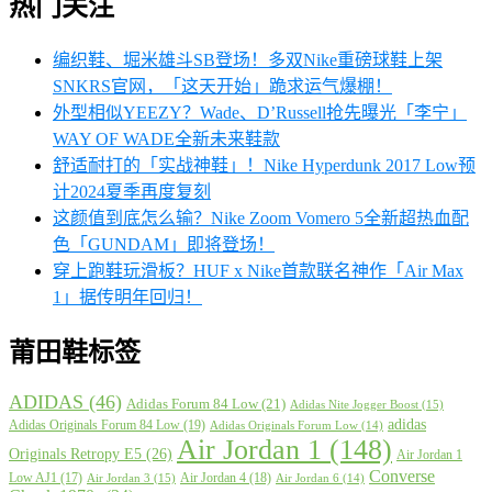
热门关注
编织鞋、堀米雄斗SB登场！多双Nike重磅球鞋上架
SNKRS官网，「这天开始」跪求运气爆棚！
外型相似YEEZY？Wade、D’Russell抢先曝光「李宁」
WAY OF WADE全新未来鞋款
舒适耐打的「实战神鞋」！Nike Hyperdunk 2017 Low预
计2024夏季再度复刻
这颜值到底怎么输？Nike Zoom Vomero 5全新超热血配
色「GUNDAM」即将登场！
穿上跑鞋玩滑板？HUF x Nike首款联名神作「Air Max
1」据传明年回归！
莆田鞋标签
ADIDAS
(46)
Adidas Forum 84 Low
(21)
Adidas Nite Jogger Boost
(15)
adidas
Adidas Originals Forum 84 Low
(19)
Adidas Originals Forum Low
(14)
Air Jordan 1
(148)
Originals Retropy E5
(26)
Air Jordan 1
Converse
Low AJ1
(17)
Air Jordan 4
(18)
Air Jordan 3
(15)
Air Jordan 6
(14)