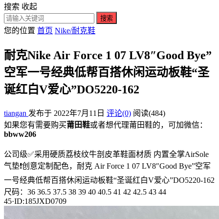
搜索
收起
搜索
您的位置
首页
Nike/耐克鞋
耐克Nike Air Force 1 07 LV8″Good Bye”
空军一号经典低帮百搭休闲运动板鞋“圣
诞红白V爱心”DO5220-162
tiangan
发布于 2022年7月11日
评论(0)
阅读
(484)
如果您有需要购买
莆田鞋
或者想代理莆田鞋的，可加微信：
bbww206
公司级✅采用硬质荔枝纹牛剖皮革鞋面材质 内置全掌AirSole
气垫❗创意定制配色，耐克 Air Force 1 07 LV8″Good Bye”空军
一号经典低帮百搭休闲运动板鞋“圣诞红白V爱心”DO5220-162
尺码：36 36.5 37.5 38 39 40 40.5 41 42 42.5 43 44
45·ID:185JXD0709