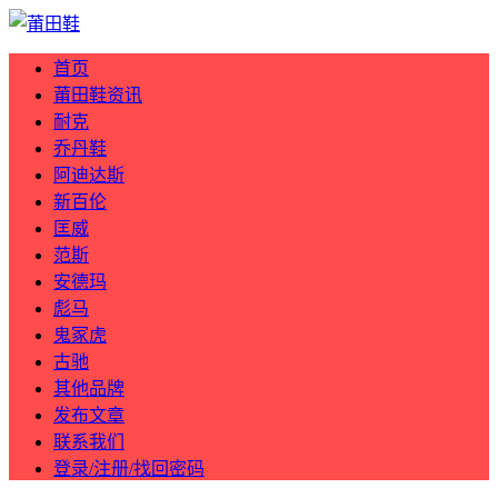
首页
莆田鞋资讯
耐克
乔丹鞋
阿迪达斯
新百伦
匡威
范斯
安德玛
彪马
鬼冢虎
古驰
其他品牌
发布文章
联系我们
登录/注册/找回密码