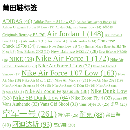
莆田鞋标签
ADIDAS
(46)
Adidas Forum 84 Low
(21)
Adidas Nite Jogger Boost
(15)
adidas
Adidas Originals Forum 84 Low
(19)
Adidas Originals Forum Low
(14)
Air Jordan 1
(148)
Originals Retropy E5
(26)
Air Jordan 1
Converse
Low AJ1
(17)
Air Jordan 4
(18)
Air Jordan 3
(15)
Air Jordan 6
(14)
Chuck 1970s
(34)
Futura x Nike Dunk Low SB
(17)
Human Made Bape Sta Sk8 To
New Balance MS327
(28)
New Balance 2002
(17)
Nigo
(16)
New Balance NB990
Nike Air Force 1
(172)
NIKE
(59)
Nike Air
(16)
Nike Air Force 1 Low
(37)
Force 1 Fontanka
(20)
Nike Air Force 1
Nike Air Force 1'07 Low
(163)
Shadow
(17)
Nike
Nike Air Max 1
(21)
Nike Air Max 97
(21)
Air Max
(18)
Nike Air Max 2021
(19)
Nike Air More Uptempo 96 QS
(15)
Nike Air Zoom G.T.Cut EP
(16)
Nike Air Zoom
Nike Dunk Low
Nike Air Zoom Pegasus 39
(38)
Pegasus 38
(16)
Nike SB Dunk Low
(64)
(53)
Nike Zoom Fly 4
(33)
puma
(19)
Vans Authentic
(33)
Vans Old Skool
(31)
Vans Style 36
(25)
彪马
(23)
空军一号
(261)
耐克
(88)
莆田鞋
精仿鞋
(26)
阿迪达斯
(93)
(40)
高仿鞋
(30)