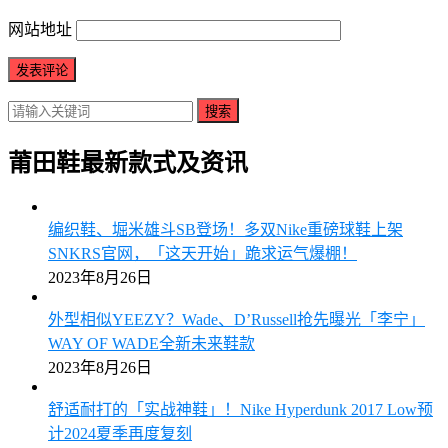
网站地址
搜索
莆田鞋最新款式及资讯
编织鞋、堀米雄斗SB登场！多双Nike重磅球鞋上架
SNKRS官网，「这天开始」跪求运气爆棚！
2023年8月26日
外型相似YEEZY？Wade、D’Russell抢先曝光「李宁」
WAY OF WADE全新未来鞋款
2023年8月26日
舒适耐打的「实战神鞋」！Nike Hyperdunk 2017 Low预
计2024夏季再度复刻