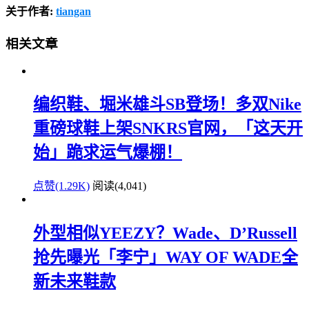
关于作者:
tiangan
相关文章
编织鞋、堀米雄斗SB登场！多双Nike
重磅球鞋上架SNKRS官网，「这天开
始」跪求运气爆棚！
点赞(1.29K)
阅读
(4,041)
外型相似YEEZY？Wade、D’Russell
抢先曝光「李宁」WAY OF WADE全
新未来鞋款