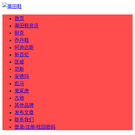
首页
莆田鞋资讯
耐克
乔丹鞋
阿迪达斯
新百伦
匡威
范斯
安德玛
彪马
鬼冢虎
古驰
其他品牌
发布文章
联系我们
登录/注册/找回密码