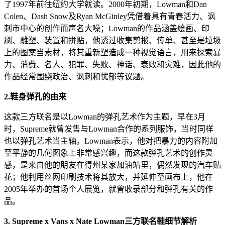
了1997年前往纽约大学就读。2000年初期，Lowman和Dan
Colen、Dash Snow及Ryan McGinley凭借着具有青春活力、讽
刺市中心的创作而声名大噪；Lowman的作品涵盖绘画、印
刷、雕塑、装置和拼贴，他透过收集剪报、传单、甚至是垃圾
上的图案当素材，将其重新塑造成一种视觉语言，用来探索暴
力、消费、名人、犯罪、失败、神话、衰败和灾难，因此他的
作品经常围绕政治、讽刺和忧郁等议题。
2.鞋身弹孔的由来
这款三方联名是以Lowman的弹孔艺术作为主题，早在3月
时，Supreme就曾发售与Lowman合作的系列服饰，当时同样
也以弹孔艺术当主轴。Lowman表示，他对把暴力的内容附加
至平静的几何图象上非常感兴趣，而这款弹孔艺术的创作灵
感，是来自他的朋友在得州某家加油站里，偶然发现的汽车贴
花；他利用丝网印刷技术将其放大，并延伸至画布上，他在
2005年举办的首场个人展览，就曾收录部分和弹孔有关的作
品。
3. Supreme x Vans x Nate Lowman三方联名鞋细节解析