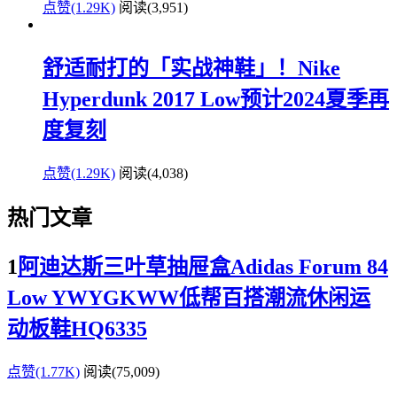
点赞(1.29K)
阅读
(3,951)
舒适耐打的「实战神鞋」！Nike
Hyperdunk 2017 Low预计2024夏季再
度复刻
点赞(1.29K)
阅读
(4,038)
热门文章
1
阿迪达斯三叶草抽屉盒Adidas Forum 84
Low YWYGKWW低帮百搭潮流休闲运
动板鞋HQ6335
点赞(1.77K)
阅读
(75,009)