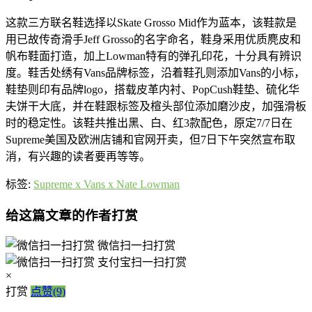
这款三方联名鞋选择以Skate Grosso Mid作为蓝本，该鞋款是
用已故传奇滑手Jeff Grosso的名字命名，鞋身采用优质麂皮和
帆布鞋面打造，加上Lowman特有的弹孔印花，十分具有辨识
度。鞋舌处绣有Vans品牌标签，沿着鞋孔则添加Vans的小标，
鞋垫则印有品牌logo，搭载皮革内衬、PopCush鞋垫、硫化华
夫饼干大底，并在鞋跟标签及楦头部位添加磨沙皮，加强滑板
时的稳定性。该鞋共推出黑、白、红3款配色，原定7/7日在
Supreme美国及欧洲店铺和官网开卖，但7日下午突然宣布取
消，有兴趣的读者要再等等。
标签:
Supreme x Vans x Nate Lowman
给这篇文章的作者打赏
微信扫一扫打赏
支付宝扫一扫打赏
×
打赏
点赞(9)