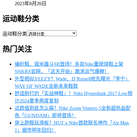
2023年8月26日
运动鞋分类
运动鞋分类
热门关注
编织鞋、堀米雄斗SB登场！多双Nike重磅球鞋上架
SNKRS官网，「这天开始」跪求运气爆棚！
外型相似YEEZY？Wade、D’Russell抢先曝光「李宁」
WAY OF WADE全新未来鞋款
舒适耐打的「实战神鞋」！Nike Hyperdunk 2017 Low预
计2024夏季再度复刻
这颜值到底怎么输？Nike Zoom Vomero 5全新超热血配
色「GUNDAM」即将登场！
穿上跑鞋玩滑板？HUF x Nike首款联名神作「Air Max
1」据传明年回归！