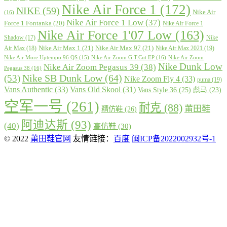
Nike Air Force 1
(172)
NIKE
(59)
Nike Air
(16)
Nike Air Force 1 Low
(37)
Force 1 Fontanka
(20)
Nike Air Force 1
Nike Air Force 1'07 Low
(163)
Shadow
(17)
Nike
Nike Air Max 1
(21)
Nike Air Max 97
(21)
Air Max
(18)
Nike Air Max 2021
(19)
Nike Air More Uptempo 96 QS
(15)
Nike Air Zoom G.T.Cut EP
(16)
Nike Air Zoom
Nike Dunk Low
Nike Air Zoom Pegasus 39
(38)
Pegasus 38
(16)
Nike SB Dunk Low
(64)
(53)
Nike Zoom Fly 4
(33)
puma
(19)
Vans Authentic
(33)
Vans Old Skool
(31)
Vans Style 36
(25)
彪马
(23)
空军一号
(261)
耐克
(88)
莆田鞋
精仿鞋
(26)
阿迪达斯
(93)
(40)
高仿鞋
(30)
© 2022
莆田鞋官网
友情链接：
百度
闽ICP备2022002932号-1