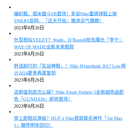
编织鞋、堀米雄斗SB登场！多双Nike重磅球鞋上架
SNKRS官网，「这天开始」跪求运气爆棚！
2023年8月26日
外型相似YEEZY？Wade、D’Russell抢先曝光「李宁」
WAY OF WADE全新未来鞋款
2023年8月26日
舒适耐打的「实战神鞋」！Nike Hyperdunk 2017 Low预
计2024夏季再度复刻
2023年8月26日
这颜值到底怎么输？Nike Zoom Vomero 5全新超热血配
色「GUNDAM」即将登场！
2023年8月26日
穿上跑鞋玩滑板？HUF x Nike首款联名神作「Air Max
1」据传明年回归！