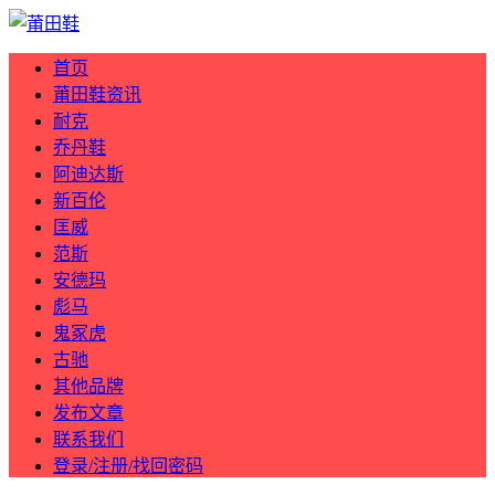
首页
莆田鞋资讯
耐克
乔丹鞋
阿迪达斯
新百伦
匡威
范斯
安德玛
彪马
鬼冢虎
古驰
其他品牌
发布文章
联系我们
登录/注册/找回密码