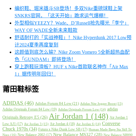
编织鞋、堀米雄斗SB登场！多双Nike重磅球鞋上架
SNKRS官网，「这天开始」跪求运气爆棚！
外型相似YEEZY？Wade、D’Russell抢先曝光「李宁」
WAY OF WADE全新未来鞋款
舒适耐打的「实战神鞋」！Nike Hyperdunk 2017 Low预
计2024夏季再度复刻
这颜值到底怎么输？Nike Zoom Vomero 5全新超热血配
色「GUNDAM」即将登场！
穿上跑鞋玩滑板？HUF x Nike首款联名神作「Air Max
1」据传明年回归！
莆田鞋标签
ADIDAS
(46)
Adidas Forum 84 Low
(21)
Adidas Nite Jogger Boost
(15)
adidas
Adidas Originals Forum 84 Low
(19)
Adidas Originals Forum Low
(14)
Air Jordan 1
(148)
Originals Retropy E5
(26)
Air Jordan 1
Converse
Low AJ1
(17)
Air Jordan 4
(18)
Air Jordan 3
(15)
Air Jordan 6
(14)
Chuck 1970s
(34)
Futura x Nike Dunk Low SB
(17)
Human Made Bape Sta Sk8 To
New Balance MS327
(28)
New Balance 2002
(17)
Nigo
(16)
New Balance NB990