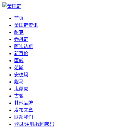
首页
莆田鞋资讯
耐克
乔丹鞋
阿迪达斯
新百伦
匡威
范斯
安德玛
彪马
鬼冢虎
古驰
其他品牌
发布文章
联系我们
登录/注册/找回密码