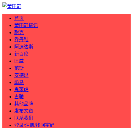
首页
莆田鞋资讯
耐克
乔丹鞋
阿迪达斯
新百伦
匡威
范斯
安德玛
彪马
鬼冢虎
古驰
其他品牌
发布文章
联系我们
登录/注册/找回密码