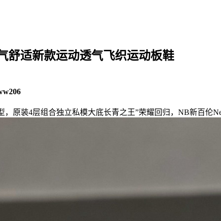
夏季NB透气舒适新款运动透气飞织运动板鞋
ww206
型，原装4层组合独立私模大底长青之王”荣耀回归，NB新百伦New Ba