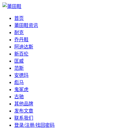
首页
莆田鞋资讯
耐克
乔丹鞋
阿迪达斯
新百伦
匡威
范斯
安德玛
彪马
鬼冢虎
古驰
其他品牌
发布文章
联系我们
登录/注册/找回密码