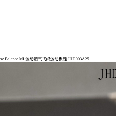
lance ML运动透气飞织运动板鞋.JHD003A25