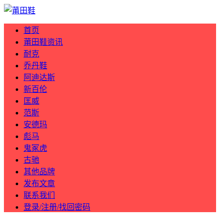
首页
莆田鞋资讯
耐克
乔丹鞋
阿迪达斯
新百伦
匡威
范斯
安德玛
彪马
鬼冢虎
古驰
其他品牌
发布文章
联系我们
登录/注册/找回密码