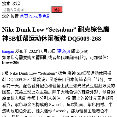
搜索
收起
搜索
您的位置
首页
Nike/耐克鞋
Nike Dunk Low “Setsubun” 耐克棕色魔
神SB低帮运动休闲板鞋 DQ5009-268
tiangan
发布于 2022年6月30日
评论(0)
阅读
(549)
如果您有需要购买
莆田鞋
或者想代理莆田鞋的，可加微信：
bbww206
F版 Nike Dunk Low “Setsubun” 棕色 魔神 SB低帮运动休闲板
鞋 DQ5009-268 #鞋款设计灵感来自日本传统节日「节分」立
春前一天。配合鞋身配色和鞋垫上武士赖光撒黄豆驱赶妖魔的
图案，完美呈现此次主题。除了大地色调的鞋身外观，侧身的
魔鬼标志和鞋垫都十分引人关注。 #鞋面上的设计元素也颇具
看点，紫色与金色构成的 Swoosh、龟裂鞋面、紫色内衬、半
透明琥珀色外底、鞋头迷你 Swoosh，都为鞋身主题增色不