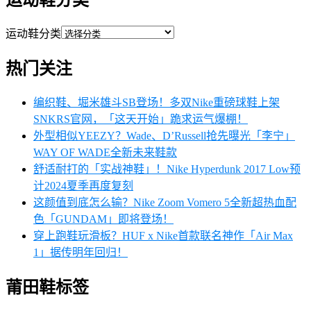
运动鞋分类
运动鞋分类
热门关注
编织鞋、堀米雄斗SB登场！多双Nike重磅球鞋上架
SNKRS官网，「这天开始」跪求运气爆棚！
外型相似YEEZY？Wade、D’Russell抢先曝光「李宁」
WAY OF WADE全新未来鞋款
舒适耐打的「实战神鞋」！Nike Hyperdunk 2017 Low预
计2024夏季再度复刻
这颜值到底怎么输？Nike Zoom Vomero 5全新超热血配
色「GUNDAM」即将登场！
穿上跑鞋玩滑板？HUF x Nike首款联名神作「Air Max
1」据传明年回归！
莆田鞋标签