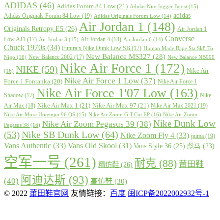
ADIDAS
(46)
Adidas Forum 84 Low
(21)
Adidas Nite Jogger Boost
(15)
adidas
Adidas Originals Forum 84 Low
(19)
Adidas Originals Forum Low
(14)
Air Jordan 1
(148)
Originals Retropy E5
(26)
Air Jordan 1
Converse
Low AJ1
(17)
Air Jordan 4
(18)
Air Jordan 3
(15)
Air Jordan 6
(14)
Chuck 1970s
(34)
Futura x Nike Dunk Low SB
(17)
Human Made Bape Sta Sk8 To
New Balance MS327
(28)
New Balance 2002
(17)
Nigo
(16)
New Balance NB990
Nike Air Force 1
(172)
NIKE
(59)
Nike Air
(16)
Nike Air Force 1 Low
(37)
Force 1 Fontanka
(20)
Nike Air Force 1
Nike Air Force 1'07 Low
(163)
Shadow
(17)
Nike
Nike Air Max 1
(21)
Nike Air Max 97
(21)
Air Max
(18)
Nike Air Max 2021
(19)
Nike Air More Uptempo 96 QS
(15)
Nike Air Zoom G.T.Cut EP
(16)
Nike Air Zoom
Nike Dunk Low
Nike Air Zoom Pegasus 39
(38)
Pegasus 38
(16)
Nike SB Dunk Low
(64)
(53)
Nike Zoom Fly 4
(33)
puma
(19)
Vans Authentic
(33)
Vans Old Skool
(31)
Vans Style 36
(25)
彪马
(23)
空军一号
(261)
耐克
(88)
莆田鞋
精仿鞋
(26)
阿迪达斯
(93)
(40)
高仿鞋
(30)
© 2022
莆田鞋官网
友情链接：
百度
闽ICP备2022002932号-1