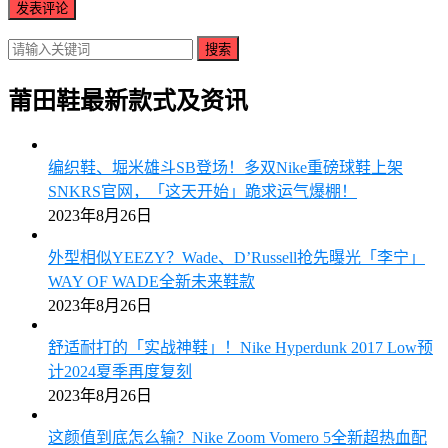
搜索
莆田鞋最新款式及资讯
编织鞋、堀米雄斗SB登场！多双Nike重磅球鞋上架
SNKRS官网，「这天开始」跪求运气爆棚！
2023年8月26日
外型相似YEEZY？Wade、D’Russell抢先曝光「李宁」
WAY OF WADE全新未来鞋款
2023年8月26日
舒适耐打的「实战神鞋」！Nike Hyperdunk 2017 Low预
计2024夏季再度复刻
2023年8月26日
这颜值到底怎么输？Nike Zoom Vomero 5全新超热血配