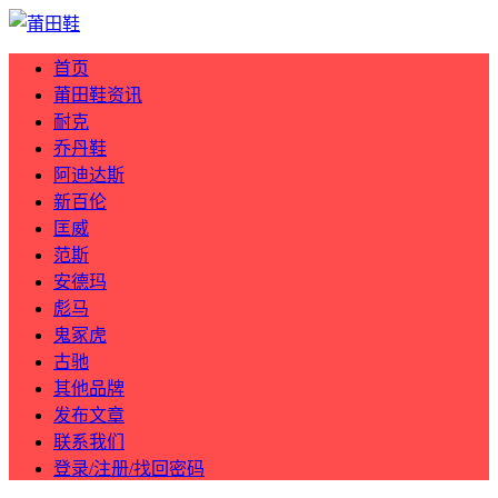
首页
莆田鞋资讯
耐克
乔丹鞋
阿迪达斯
新百伦
匡威
范斯
安德玛
彪马
鬼冢虎
古驰
其他品牌
发布文章
联系我们
登录/注册/找回密码