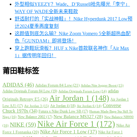
外型相似YEEZY？Wade、D’Russell抢先曝光「李宁」
WAY OF WADE全新未来鞋款
舒适耐打的「实战神鞋」！Nike Hyperdunk 2017 Low预
计2024夏季再度复刻
这颜值到底怎么输？Nike Zoom Vomero 5全新超热血配
色「GUNDAM」即将登场！
穿上跑鞋玩滑板？HUF x Nike首款联名神作「Air Max
1」据传明年回归！
莆田鞋标签
ADIDAS
(46)
Adidas Forum 84 Low
(21)
Adidas Nite Jogger Boost
(15)
adidas
Adidas Originals Forum 84 Low
(19)
Adidas Originals Forum Low
(14)
Air Jordan 1
(148)
Originals Retropy E5
(26)
Air Jordan 1
Converse
Low AJ1
(17)
Air Jordan 4
(18)
Air Jordan 3
(15)
Air Jordan 6
(14)
Chuck 1970s
(34)
Futura x Nike Dunk Low SB
(17)
Human Made Bape Sta Sk8 To
New Balance MS327
(28)
New Balance 2002
(17)
Nigo
(16)
New Balance NB990
Nike Air Force 1
(172)
NIKE
(59)
Nike Air
(16)
Nike Air Force 1 Low
(37)
Force 1 Fontanka
(20)
Nike Air Force 1