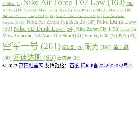
Nike Air Force 1'07 Low
(163)
Shadow
(17)
Nike
Nike Air Max 1
(21)
Nike Air Max 97
(21)
Air Max
(18)
Nike Air Max 2021
(19)
Nike Air More Uptempo 96 QS
(15)
Nike Air Zoom G.T.Cut EP
(16)
Nike Air Zoom
Nike Dunk Low
Nike Air Zoom Pegasus 39
(38)
Pegasus 38
(16)
Nike SB Dunk Low
(64)
(53)
Nike Zoom Fly 4
(33)
puma
(19)
Vans Authentic
(33)
Vans Old Skool
(31)
Vans Style 36
(25)
彪马
(23)
空军一号
(261)
耐克
(88)
莆田鞋
精仿鞋
(26)
阿迪达斯
(93)
(40)
高仿鞋
(30)
© 2022
莆田鞋官网
友情链接：
百度
闽ICP备2022002932号-1