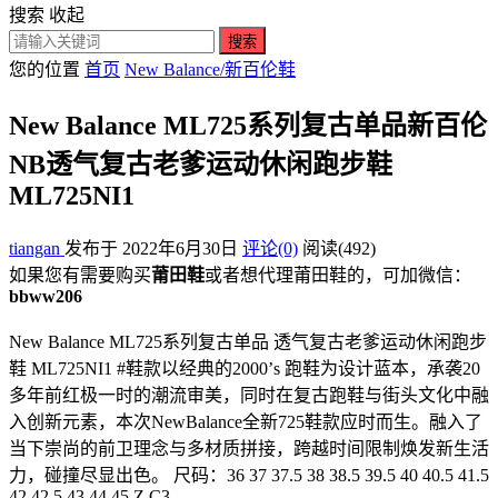
搜索
收起
搜索
您的位置
首页
New Balance/新百伦鞋
New Balance ML725系列复古单品新百伦
NB透气复古老爹运动休闲跑步鞋
ML725NI1
tiangan
发布于 2022年6月30日
评论(0)
阅读
(492)
如果您有需要购买
莆田鞋
或者想代理莆田鞋的，可加微信：
bbww206
New Balance ML725系列复古单品 透气复古老爹运动休闲跑步
鞋 ML725NI1 #鞋款以经典的2000’s 跑鞋为设计蓝本，承袭20
多年前红极一时的潮流审美，同时在复古跑鞋与街头文化中融
入创新元素，本次NewBalance全新725鞋款应时而生。融入了
当下崇尚的前卫理念与多材质拼接，跨越时间限制焕发新生活
力，碰撞尽显出色。 尺码：36 37 37.5 38 38.5 39.5 40 40.5 41.5
42 42.5 43 44 45 Z.C3