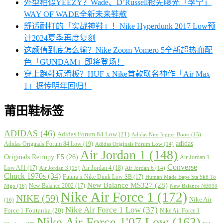
外型相似YEEZY？Wade、D’Russell抢先曝光「李宁」
WAY OF WADE全新未来鞋款
舒适耐打的「实战神鞋」！Nike Hyperdunk 2017 Low预
计2024夏季再度复刻
这颜值到底怎么输？Nike Zoom Vomero 5全新超热血配
色「GUNDAM」即将登场！
穿上跑鞋玩滑板？HUF x Nike首款联名神作「Air Max
1」据传明年回归！
莆田鞋标签
ADIDAS
(46)
Adidas Forum 84 Low
(21)
Adidas Nite Jogger Boost
(15)
adidas
Adidas Originals Forum 84 Low
(19)
Adidas Originals Forum Low
(14)
Air Jordan 1
(148)
Originals Retropy E5
(26)
Air Jordan 1
Converse
Low AJ1
(17)
Air Jordan 4
(18)
Air Jordan 3
(15)
Air Jordan 6
(14)
Chuck 1970s
(34)
Futura x Nike Dunk Low SB
(17)
Human Made Bape Sta Sk8 To
New Balance MS327
(28)
New Balance 2002
(17)
Nigo
(16)
New Balance NB990
Nike Air Force 1
(172)
NIKE
(59)
Nike Air
(16)
Nike Air Force 1 Low
(37)
Force 1 Fontanka
(20)
Nike Air Force 1
Nike Air Force 1'07 Low
(163)