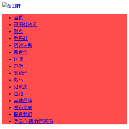
首页
莆田鞋资讯
耐克
乔丹鞋
阿迪达斯
新百伦
匡威
范斯
安德玛
彪马
鬼冢虎
古驰
其他品牌
发布文章
联系我们
登录/注册/找回密码