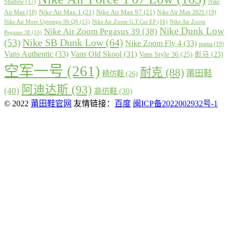
Shadow
(17)
Nike
Nike Air Max 1
(21)
Nike Air Max 97
(21)
Air Max
(18)
Nike Air Max 2021
(19)
Nike Air More Uptempo 96 QS
(15)
Nike Air Zoom G.T.Cut EP
(16)
Nike Air Zoom
Nike Dunk Low
Nike Air Zoom Pegasus 39
(38)
Pegasus 38
(16)
Nike SB Dunk Low
(64)
(53)
Nike Zoom Fly 4
(33)
puma
(19)
Vans Authentic
(33)
Vans Old Skool
(31)
Vans Style 36
(25)
彪马
(23)
空军一号
(261)
耐克
(88)
莆田鞋
精仿鞋
(26)
阿迪达斯
(93)
(40)
高仿鞋
(30)
© 2022
莆田鞋官网
友情链接：
百度
闽ICP备2022002932号-1