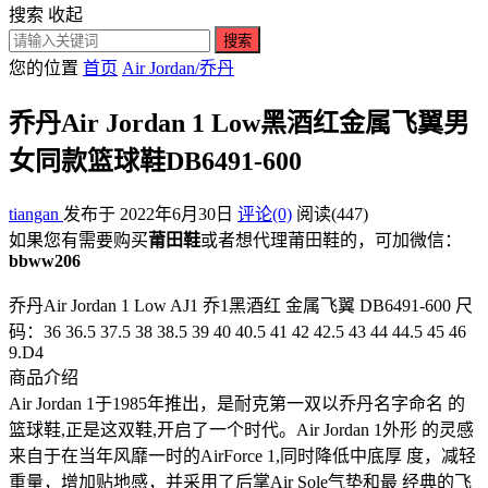
搜索
收起
搜索
您的位置
首页
Air Jordan/乔丹
乔丹Air Jordan 1 Low黑酒红金属飞翼男
女同款篮球鞋DB6491-600
tiangan
发布于 2022年6月30日
评论(0)
阅读
(447)
如果您有需要购买
莆田鞋
或者想代理莆田鞋的，可加微信：
bbww206
乔丹Air Jordan 1 Low AJ1 乔1黑酒红 金属飞翼 DB6491-600 尺
码：36 36.5 37.5 38 38.5 39 40 40.5 41 42 42.5 43 44 44.5 45 46
9.D4
商品介绍
Air Jordan 1于1985年推出，是耐克第一双以乔丹名字命名 的
篮球鞋,正是这双鞋,开启了一个时代。Air Jordan 1外形 的灵感
来自于在当年风靡一时的AirForce 1,同时降低中底厚 度，减轻
重量，增加贴地感，并采用了后掌Air Sole气垫和最 经典的飞